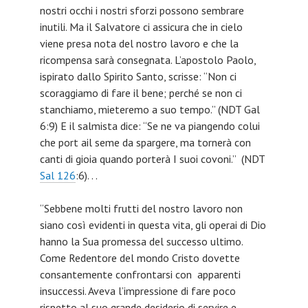
nostri occhi i nostri sforzi possono sembrare
inutili. Ma il Salvatore ci assicura che in cielo
viene presa nota del nostro lavoro e che la
ricompensa sarà consegnata. L’apostolo Paolo,
ispirato dallo Spirito Santo, scrisse: “Non ci
scoraggiamo di fare il bene; perché se non ci
stanchiamo, mieteremo a suo tempo.” (NDT Gal
6:9) E il salmista dice: “Se ne va piangendo colui
che port ail seme da spargere, ma tornerà con
canti di gioia quando porterà I suoi covoni.” (NDT
Sal 126
:6). . .
“Sebbene molti frutti del nostro lavoro non
siano così evidenti in questa vita, gli operai di Dio
hanno la Sua promessa del successo ultimo.
Come Redentore del mondo Cristo dovette
consantemente confrontarsi con apparenti
insuccessi. Aveva l’impressione di fare poco
rispetto al suo grande desiderio di servire e