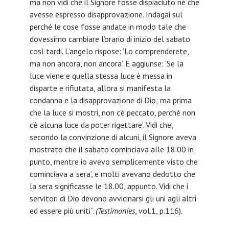
ma non vidi che il Signore fosse dispiaciuto né che
avesse espresso disapprovazione. Indagai sul
perché le cose fosse andate in modo tale che
dovessimo cambiare l’orario di inizio del sabato
così tardi. L’angelo rispose: ‘Lo comprenderete,
ma non ancora, non ancora’. E aggiunse: ‘Se la
luce viene e quella stessa luce è messa in
disparte e rifiutata, allora si manifesta la
condanna e la disapprovazione di Dio; ma prima
che la luce si mostri, non c’è peccato, perché non
c’è alcuna luce da poter rigettare’. Vidi che,
secondo la convinzione di alcuni, il Signore aveva
mostrato che il sabato cominciava alle 18.00 in
punto, mentre io avevo semplicemente visto che
cominciava a ‘sera’, e molti avevano dedotto che
la sera significasse le 18.00, appunto. Vidi che i
servitori di Dio devono avvicinarsi gli uni agli altri
ed essere più uniti”.
(Testimonies
, vol.1, p.116).