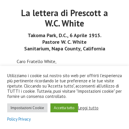
La lettera di Prescott a
W.C. White
Takoma Park, D.C., 6 Aprile 1915.
Pastore W. C. White
Sanitarium, Napa County, California
Caro Fratello White,
Ho apprezzato la sua lettera del 12 marzo
Utilizziamo i cookie sul nostro sito web per offrirti l'esperienza
più pertinente ricordando le tue preferenze e le tue visite
[Appendice B]
e la ringrazio per le sue parole di
ripetute. Cliccando su "Accetta tutto", acconsenti all'utilizzo di
condoglianze a seguito del decesso di mio padre.
TUTTI i cookie. Tuttavia, puoi visitare "Impostazioni cookie" per
fornire un consenso controllato.
Ho letto ciò che lei ha scritto sulle condizioni di
Leggi tutto
Impostazioni Cookie
Accetta tutto
sua madre, sebbene lei abbia dimenticato di
accludere le dichiarazioni alle quali fa
Policy Privacy
riferimento. Quando penso a questi primi credenti,