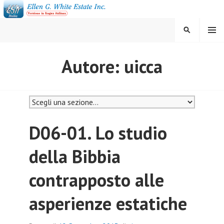
Vai
al
contenuto
MENU
CERCA
ELLEN G. WHITE ESTATE
Autore:
uicca
INC.
D06-01. Lo studio
della Bibbia
contrapposto alle
asperienze estatiche