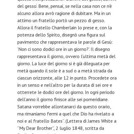
del gesso’. Bene, pensai, se nella casa non ce n’è
alcuno allora avrò ragione di dubitare. Ma in un
attimo un fratello portò un pezzo di gesso.
Allora il fratello Chamberlain lo prese e, con la
potenza dello Spirito, disegnò una figura sul
pavimento che rappresentava le parole di Gesù:
‘Non ci sono dodici ore in un giorno?’. Il disegno
rappresentava il giorno, ovvero l’ultima metà del
giorno. La luce del giorno si è già dileguata per
metà quando il sole è a sud o a metà strada da
ciascun orizzonte, alle 12 in punto. Procedete ora
in un senso e nell’altro per la durata di sei ore e
otterrete le dodici ore del giorno. In ogni periodo
dell’anno il giorno finisce alle sei pomeridiane.
Satana vorrebbe allontanarci da questo orario,
ma rimaniamo fermi a quel che Dio ha rivelato a
noi e al fratello Bates”. (Lettera di James White a
“My Dear Brother”, 2 luglio 1848, scritta da