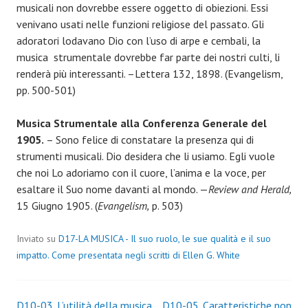
musicali non dovrebbe essere oggetto di obiezioni. Essi
venivano usati nelle funzioni religiose del passato. Gli
adoratori lodavano Dio con l’uso di arpe e cembali, la
musica strumentale dovrebbe far parte dei nostri culti, li
renderà più interessanti. –Lettera 132, 1898. (Evangelism,
pp. 500-501)
Musica Strumentale alla Conferenza Generale del
1905.
– Sono felice di constatare la presenza qui di
strumenti musicali. Dio desidera che li usiamo. Egli vuole
che noi Lo adoriamo con il cuore, l’anima e la voce, per
esaltare il Suo nome davanti al mondo. —
Review and Herald,
15 Giugno 1905. (
Evangelism,
p. 503)
Inviato su
D17-LA MUSICA - Il suo ruolo, le sue qualità e il suo
impatto. Come presentata negli scritti di Ellen G. White
D10-03. L’utilità della musica
D10-05. Caratteristiche non