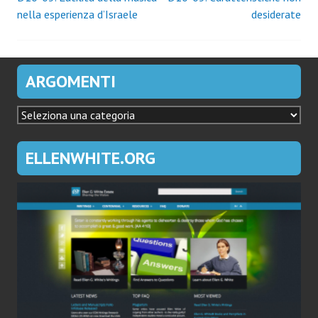
Navigazione
nella esperienza d’Israele
desiderate
articoli
ARGOMENTI
ARGOMENTI
ELLENWHITE.ORG