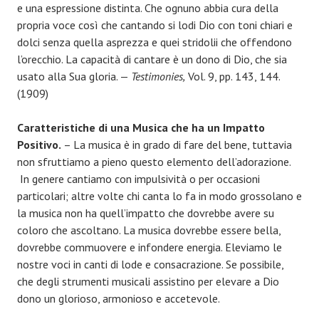
e una espressione distinta. Che ognuno abbia cura della
propria voce così che cantando si lodi Dio con toni chiari e
dolci senza quella asprezza e quei stridolii che offendono
l’orecchio. La capacità di cantare è un dono di Dio, che sia
usato alla Sua gloria. —
Testimonies,
Vol. 9, pp. 143, 144.
(1909)
Caratteristiche di una Musica che ha un Impatto
Positivo.
– La musica è in grado di fare del bene, tuttavia
non sfruttiamo a pieno questo elemento dell’adorazione.
In genere cantiamo con impulsività o per occasioni
particolari; altre volte chi canta lo fa in modo grossolano e
la musica non ha quell’impatto che dovrebbe avere su
coloro che ascoltano. La musica dovrebbe essere bella,
dovrebbe commuovere e infondere energia. Eleviamo le
nostre voci in canti di lode e consacrazione. Se possibile,
che degli strumenti musicali assistino per elevare a Dio
dono un glorioso, armonioso e accetevole.