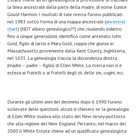
la linea ancestrale dalla parte della madre, di nome Eunice
Gould Harmon. I risultati di tale ricerca furono pubblicati
nel 1983 sotto forma di una mappa ancestrale (
ancestral
chart
) (NDT albero genealogico??) che, risalendo indietro
fino a cinque generazioni, identificò come antenato John
Gold, figlio di Jarvis e Mary Gold, coppia che giunse in
Massachusetts proveniente dalla Kent County, Inghilterra,
nel 1635. La genealogia traccia la discendenza diretta
(madre – padre – figlio) di Ellen White. La ricerca non si è
estesa ai fratelli o ai fratelli degli zii, delle zie, cugini, ecc.
Durante gli ultimi anni del decennio dopo il 1990 furono
sollevate delle questioni, alcuni si chiesero se la genealogia
di Ellen White risaliva allo stato del New Jersey piuttosto
che alla regione del New England. Pertanto, nel marzo del
2000 il White Estate chiese ad un qualificato genealogista