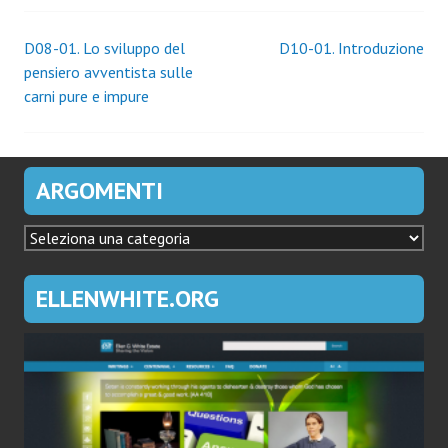
Navigazione
D08-01. Lo sviluppo del
D10-01. Introduzione
pensiero avventista sulle
articoli
carni pure e impure
ARGOMENTI
ARGOMENTI
ELLENWHITE.ORG