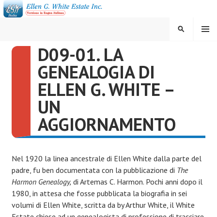
Vai
al
contenuto
MENU
CERCA
D09-01. LA
ELLEN G. WHITE ESTATE
GENEALOGIA DI
INC.
ELLEN G. WHITE –
UN
AGGIORNAMENTO
Nel 1920 la linea ancestrale di Ellen White dalla parte del
padre, fu ben documentata con la pubblicazione di
The
Harmon Genealogy,
di Artemas C. Harmon. Pochi anni dopo il
1980, in attesa che fosse pubblicata la biografia in sei
volumi di Ellen White, scritta da by Arthur White, il White
Estate chiese ad un genealogista di professione di tracciare