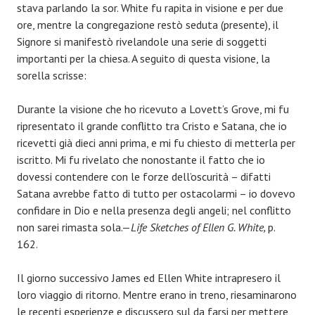
stava parlando la sor. White fu rapita in visione e per due
ore, mentre la congregazione restò seduta (presente), il
Signore si manifestò rivelandole una serie di soggetti
importanti per la chiesa. A seguito di questa visione, la
sorella scrisse:
Durante la visione che ho ricevuto a Lovett’s Grove, mi fu
ripresentato il grande conflitto tra Cristo e Satana, che io
ricevetti già dieci anni prima, e mi fu chiesto di metterla per
iscritto. Mi fu rivelato che nonostante il fatto che io
dovessi contendere con le forze dell’oscurità – difatti
Satana avrebbe fatto di tutto per ostacolarmi – io dovevo
confidare in Dio e nella presenza degli angeli; nel conflitto
non sarei rimasta sola.—
Life Sketches of Ellen G. White,
p.
162.
Il giorno successivo James ed Ellen White intrapresero il
loro viaggio di ritorno. Mentre erano in treno, riesaminarono
le recenti esperienze e discussero sul da farsi per mettere