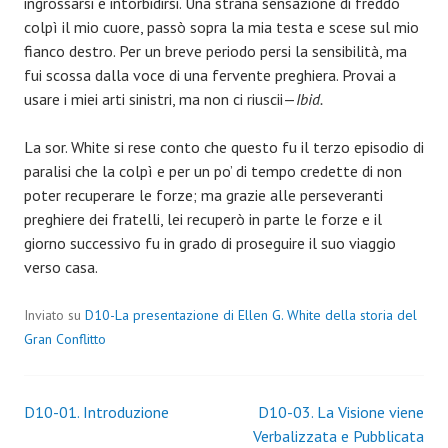
ingrossarsi e intorbidirsi. Una strana sensazione di freddo
colpì il mio cuore, passò sopra la mia testa e scese sul mio
fianco destro. Per un breve periodo persi la sensibilità, ma
fui scossa dalla voce di una fervente preghiera. Provai a
usare i miei arti sinistri, ma non ci riuscii—
Ibid.
La sor. White si rese conto che questo fu il terzo episodio di
paralisi che la colpì e per un po’ di tempo credette di non
poter recuperare le forze; ma grazie alle perseveranti
preghiere dei fratelli, lei recuperò in parte le forze e il
giorno successivo fu in grado di proseguire il suo viaggio
verso casa.
Inviato su
D10-La presentazione di Ellen G. White della storia del
Gran Conflitto
Navigazione
D10-01. Introduzione
D10-03. La Visione viene
Verbalizzata e Pubblicata