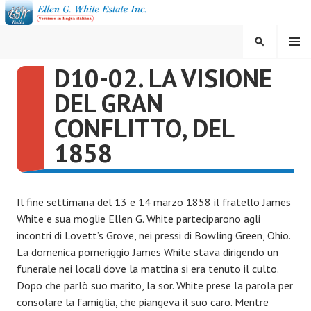
Vai
al
contenuto
MENU
CERCA
D10-02. LA VISIONE
ELLEN G. WHITE ESTATE
DEL GRAN
INC.
CONFLITTO, DEL
1858
Il fine settimana del 13 e 14 marzo 1858 il fratello James
White e sua moglie Ellen G. White parteciparono agli
incontri di Lovett’s Grove, nei pressi di Bowling Green, Ohio.
La domenica pomeriggio James White stava dirigendo un
funerale nei locali dove la mattina si era tenuto il culto.
Dopo che parlò suo marito, la sor. White prese la parola per
consolare la famiglia, che piangeva il suo caro. Mentre