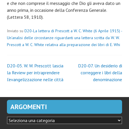
e che non comprese il messaggio che Dio gli aveva dato un
anno prima, in occasione della Conferenza Generale.
(Lettera 58, 1910).
Inviato su
D20-La lettera di Prescott a W. C. White (6 Aprile 1915) -
Un’analisi delle circostanze riguardanti una lettera scritta da W. W.
Prescott a W. C. White relativa alla preparazione dei libri di E. Whi
Navigazione
D20-05. W. W. Prescott lascia
D20-07. Un desiderio di
la Review per intraprendere
correggere i libri della
articoli
l’evangelizzazione nelle città
denominazione
ARGOMENTI
ARGOMENTI