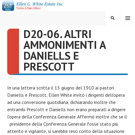
Vai
al
contenuto
MENU
CERCA
D20-06. ALTRI
ELLEN G. WHITE ESTATE
AMMONIMENTI A
INC.
DANIELLS E
PRESCOTT
In una lettera scritta il 15 giugno del 1910 ai pastori
Daniells e Prescott, Ellen White invitò i dirigenti dell’opera
ad una conversione quotidiana, dichiarando inoltre che
entrambi Prescott e Daniells non erano preparati a dirigere
l’opera della Conferenza Generale. Affermò inoltre che se il
presidente della Conferenza Generale fosse stato più
attento e vigilante, si sarebbe reso conto della situazione