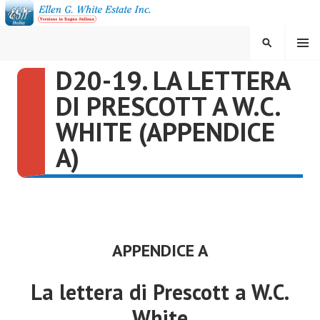
Vai
al
contenuto
MENU
CERCA
D20-19. LA LETTERA
ELLEN G. WHITE ESTATE
DI PRESCOTT A W.C.
INC.
WHITE (APPENDICE
A)
APPENDICE A
La lettera di Prescott a W.C.
White