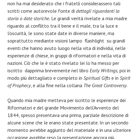
non ha mai desiderato che i fratelli considerassero tali
scritti come autorevole fonte di
dettagli riguardanti la
storia o date storiche.
Le grandi verità rivelate a mia madre
riguardo al conflitto tra il bene e il male, tra la luce e
l’oscurità, le sono state date in diverse maniere, ma
soprattutto mediante visioni lampo flashlight su grandi
eventi che hanno avuto luogo nella vita di individui, nelle
esperienze di chiese, in gruppi di riformatori e nella vita di
nazioni. Ciò che le è stato rivelato lei lo ha messo per
iscritto dapprima brevemente nel libro
Early Writings,
poi in
modo più dettagliato e completo in
Spiritual Gifts
e in
Spirit
of Prophecy
, e alla fine nella collana
The Great Controversy
.
Quando mia madre metteva per iscritto le esperienze dei
Riformatori e del grande Movimento dell’Avvento del
1844, spesso presentava una prima, parziale descrizione di
alcune scene che le erano state presentate. In un secondo
momento avrebbe aggiunto del materiale e in una ulteriore
occasione avrebbe reso la presentazione ancora più