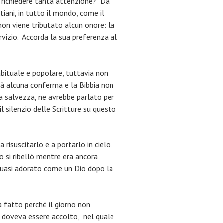
per richiedere tanta attenzione? Da
tiani, in tutto il mondo, come il
non viene tributato alcun onore: la
rvizio. Accorda la sua preferenza al
 abituale e popolare, tuttavia non
 dà alcuna conferma e la Bibbia non
la salvezza, ne avrebbe parlato per
l silenzio delle Scritture su questo
risuscitarlo e a portarlo in cielo.
o si ribellò mentre era ancora
e quasi adorato come un Dio dopo la
a fatto perché il giorno non
e doveva essere accolto, nel quale