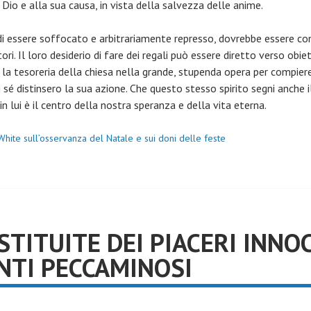
a Dio e alla sua causa, in vista della salvezza delle anime.
e di essere soffocato e arbitrariamente represso, dovrebbe essere co
ri. Il loro desiderio di fare dei regali può essere diretto verso obiet
o la tesoreria della chiesa nella grande, stupenda opera per compier
di sé distinsero la sua azione. Che questo stesso spirito segni anch
 lui è il centro della nostra speranza e della vita eterna.
 White sull’osservanza del Natale e sui doni delle feste
STITUITE DEI PIACERI INNO
NTI PECCAMINOSI