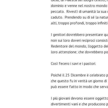
dominio e venne nel nostro mondo pe
peccato. Rivestì di umanità la sua 
caduto. Prendendo su di sé la natur
alti, troppo profondi, troppo infinit
I genitori dovrebbero presentare ques
non sui loro doveri reciproci consis
Redentore del mondo, l’oggetto dei l
loro attenzione; che dovrebbero port
Così fecero i savi e i pastori.
Poiché il 25 Dicembre è celebrato 
che questo fu in verità un giorno di
può essere fatto in modo che serva
I più giovani devono essere oggetto 
divertimenti vani e che producono p