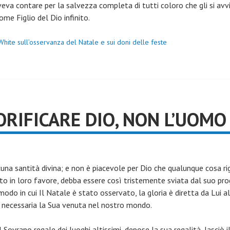
veva contare per la salvezza completa di tutti coloro che gli si avv
e Figlio del Dio infinito.
 White sull’osservanza del Natale e sui doni delle feste
ORIFICARE DIO, NON L’UOMO
una santità divina; e non è piacevole per Dio che qualunque cosa rig
uto in loro favore, debba essere così tristemente sviata dal suo p
do in cui Il Natale è stato osservato, la gloria è diretta da Lui al
 necessaria la Sua venuta nel nostro mondo.
l Sovrano regale dei luoghi altissimi, depose la sua regalità, lasciò il