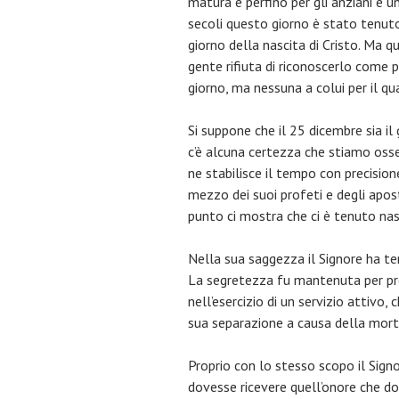
matura e perfino per gli anziani è u
secoli questo giorno è stato tenuto 
giorno della nascita di Cristo. Ma 
gente rifiuta di riconoscerlo come p
giorno, ma nessuna a colui per il qu
Si suppone che il 25 dicembre sia il
c’è alcuna certezza che stiamo osse
ne stabilisce il tempo con precisio
mezzo dei suoi profeti e degli apos
punto ci mostra che ci è tenuto nasc
Nella sua saggezza il Signore ha ten
La segretezza fu mantenuta per prev
nell’esercizio di un servizio attivo
sua separazione a causa della mort
Proprio con lo stesso scopo il Signo
dovesse ricevere quell’onore che d