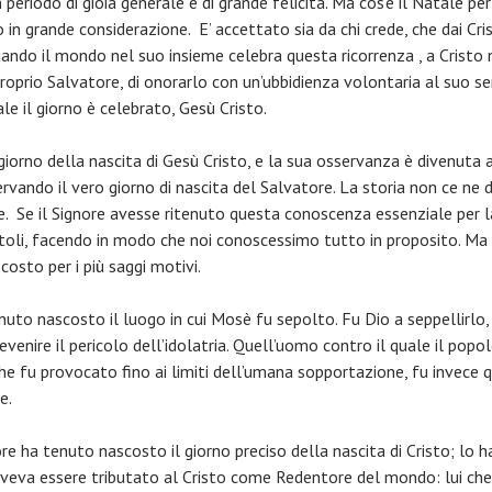
n periodo di gioia generale e di grande felicità. Ma cos’è il Natale 
in grande considerazione. E’ accettato sia da chi crede, che dai Cris
quando il mondo nel suo insieme celebra questa ricorrenza , a Cristo 
roprio Salvatore, di onorarlo con un’ubbidienza volontaria al suo se
ale il giorno è celebrato, Gesù Cristo.
 giorno della nascita di Gesù Cristo, e la sua osservanza è divenuta
rvando il vero giorno di nascita del Salvatore. La storia non ce ne
ne. Se il Signore avesse ritenuto questa conoscenza essenziale per 
toli, facendo in modo che noi conoscessimo tutto in proposito. Ma i
osto per i più saggi motivi.
uto nascosto il luogo in cui Mosè fu sepolto. Fu Dio a seppellirlo, a 
enire il pericolo dell’idolatria. Quell’uomo contro il quale il popol
, che fu provocato fino ai limiti dell’umana sopportazione, fu invec
e.
re ha tenuto nascosto il giorno preciso della nascita di Cristo; lo h
oveva essere tributato al Cristo come Redentore del mondo: lui ch