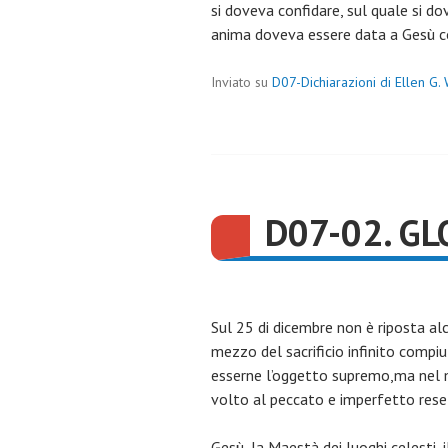
si doveva confidare, sul quale si do
anima doveva essere data a Gesù com
Inviato su
D07-Dichiarazioni di Ellen G.
D07-02. GL
Sul 25 di dicembre non è riposta alc
mezzo del sacrificio infinito compi
esserne l’oggetto supremo,ma nel mo
volto al peccato e imperfetto rese
Gesù, la Maestà dei luoghi celesti, i