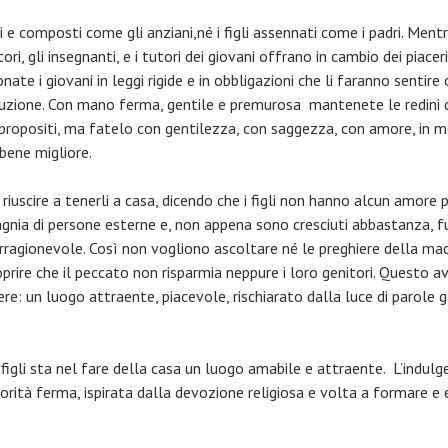
i e composti come gli anziani,né i figli assennati come i padri. Men
ori, gli insegnanti, e i tutori dei giovani offrano in cambio dei piac
te i giovani in leggi rigide e in obbligazioni che li faranno sentire 
distruzione. Con mano ferma, gentile e premurosa mantenete le redin
o propositi, ma fatelo con gentilezza, con saggezza, con amore, in 
 bene migliore.
riuscire a tenerli a casa, dicendo che i figli non hanno alcun amore 
gnia di persone esterne e, non appena sono cresciuti abbastanza, f
rragionevole. Così non vogliono ascoltare né le preghiere della madr
coprire che il peccato non risparmia neppure i loro genitori. Questo 
e: un luogo attraente, piacevole, rischiarato dalla luce di parole gen
figli sta nel fare della casa un luogo amabile e attraente. L’indulgen
torità ferma, ispirata dalla devozione religiosa e volta a formare e