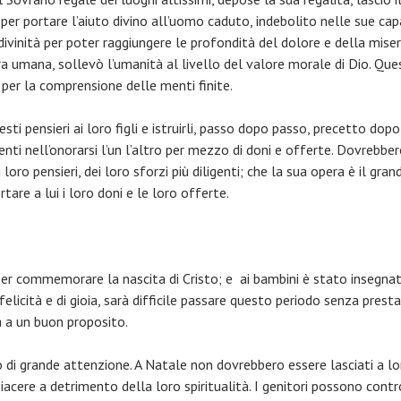
r portare l’aiuto divino all’uomo caduto, indebolito nelle sue cap
divinità per poter raggiungere le profondità del dolore e della mise
a umana, sollevò l’umanità al livello del valore morale di Dio. Que
i per la comprensione delle menti finite.
ti pensieri ai loro figli e istruirli, passo dopo passo, precetto dopo
tenti nell’onorarsi l’un l’altro per mezzo di doni e offerte. Dovrebbe
oro pensieri, dei loro sforzi più diligenti; che la sua opera è il g
are a lui i loro doni e le loro offerte.
per commemorare la nascita di Cristo; e ai bambini è stato insegna
 felicità e di gioia, sarà difficile passare questo periodo senza pres
 a un buon proposito.
di grande attenzione. A Natale non dovrebbero essere lasciati a loro
iacere a detrimento della loro spiritualità. I genitori possono con