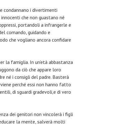
tre condannano i divertimenti
eri innocenti che non guastano né
oppressi, portandoli a infrangerle e
i del comando, guidando e
modo che vogliano ancora confidare
per la famiglia. In un’età abbastanza
uggono da ciò che appare loro
e né i consigli del padre. Basterà
avviene perché essi non hanno fatto
tili, di sguardi gradevoli,e di vero
za dei genitori non vincolerà i figli
 educare la mente, salverà molti