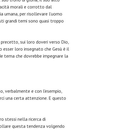
acità morali e corrotto dal
ria umana, per risollevare l’uomo
sti grandi temi sono quasi troppo
 precetto, sui loro doveri verso Dio,
ro esser loro insegnato che Gesù è il
rande tema che dovrebbe impegnare la
to, verbalmente e con l’esempio,
tarci una certa attenzione. E questo
 stessi nella ricerca di
trollare questa tendenza volgendo