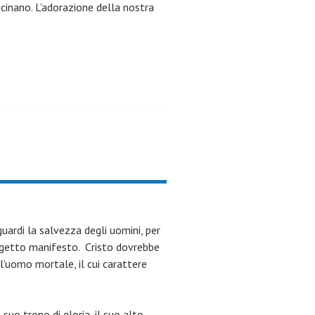
icinano. L’adorazione della nostra
uardi la salvezza degli uomini, per
rogetto manifesto. Cristo dovrebbe
l’uomo mortale, il cui carattere
 suo trono di gloria, il suo alto