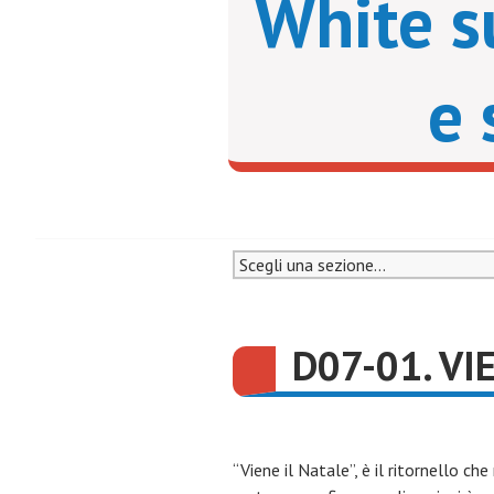
White s
e 
D07-01. VI
“Viene il Natale”, è il ritornello ch