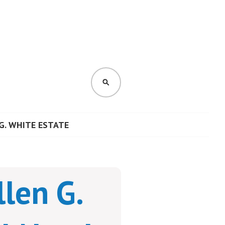
CERCA
G. WHITE ESTATE
llen G.