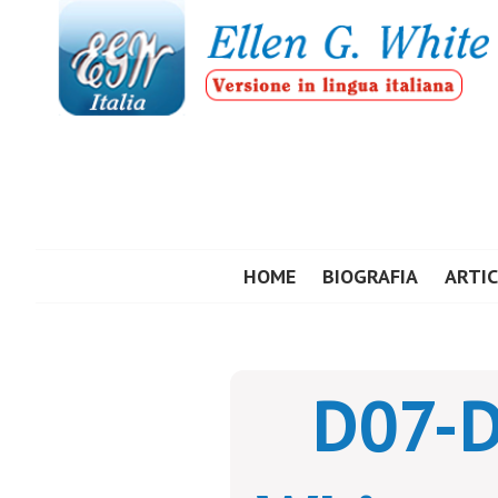
Vai
al
contenuto
ELLEN G. WHIT
HOME
BIOGRAFIA
ARTIC
D07-Di