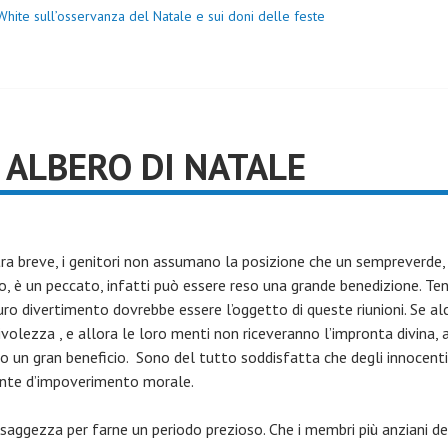
 White sull’osservanza del Natale e sui doni delle feste
 ALBERO DI NATALE
ra breve, i genitori non assumano la posizione che un sempreverde, c
to, è un peccato, infatti può essere reso una grande benedizione. T
 puro divertimento dovrebbe essere l’oggetto di queste riunioni. Se 
ivolezza , e allora le loro menti non riceveranno l’impronta divina, a
o un gran beneficio. Sono del tutto soddisfatta che degli innocenti
onte d’impoverimento morale.
a saggezza per farne un periodo prezioso. Che i membri più anziani de