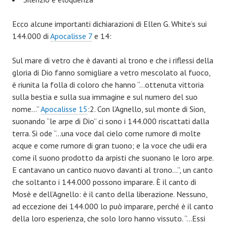
Ecco alcune importanti dichiarazioni di Ellen G. White’s sui
144.000 di
Apocalisse 7
e 14:
Sul mare di vetro che è davanti al trono e che i riflessi della
gloria di Dio fanno somigliare a vetro mescolato al fuoco,
è riunita la folla di coloro che hanno “…ottenuta vittoria
sulla bestia e sulla sua immagine e sul numero del suo
nome…”
Apocalisse 15
:2. Con l’Agnello, sul monte di Sion,
suonando “le arpe di Dio” ci sono i 144.000 riscattati dalla
terra. Si ode “…una voce dal cielo come rumore di molte
acque e come rumore di gran tuono; e la voce che udii era
come il suono prodotto da arpisti che suonano le loro arpe.
E cantavano un cantico nuovo davanti al trono…”, un canto
che soltanto i 144.000 possono imparare. È il canto di
Mosè e dell’Agnello: è il canto della liberazione. Nessuno,
ad eccezione dei 144.000 lo può imparare, perché è il canto
della loro esperienza, che solo loro hanno vissuto. “…Essi