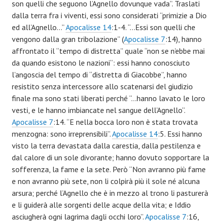
son quelli che seguono l’Agnello dovunque vada”. Traslati
dalla terra fra i viventi, essi sono considerati “primizie a Dio
ed all’Agnello…”
Apocalisse 14
:1-4. “…Essi son quelli che
vengono dalla gran tribolazione” (
Apocalisse 7
:14), hanno
affrontato il “tempo di distretta” quale “non se n’ebbe mai
da quando esistono le nazioni“: essi hanno conosciuto
l’angoscia del tempo di “distretta di Giacobbe”, hanno
resistito senza intercessore allo scatenarsi del giudizio
finale ma sono stati liberati perché “…hanno lavato le loro
vesti, e le hanno imbiancate nel sangue dell’Agnello”.
Apocalisse 7
:14. “E nella bocca loro non è stata trovata
menzogna: sono irreprensibili”.
Apocalisse 14
:5. Essi hanno
visto la terra devastata dalla carestia, dalla pestilenza e
dal calore di un sole divorante; hanno dovuto sopportare la
sofferenza, la fame e la sete. Però “Non avranno più fame
e non avranno più sete, non li colpirà più il sole né alcuna
arsura; perché l’Agnello che è in mezzo al trono li pasturerà
e li guiderà alle sorgenti delle acque della vita; e Iddio
asciugherà ogni lagrima dagli occhi loro”.
Apocalisse 7
:16,