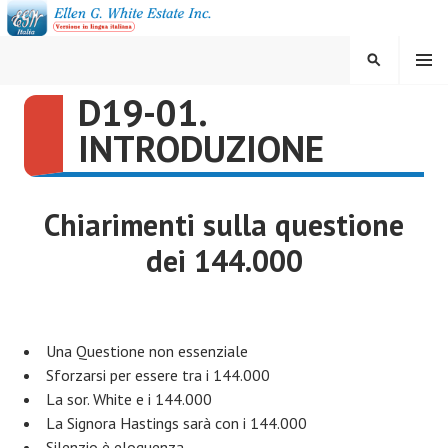
Vai
al
contenuto
MENU
CERCA
D19-01.
ELLEN G. WHITE ESTATE
INTRODUZIONE
INC.
Chiarimenti sulla questione
dei 144.000
Una Questione non essenziale
Sforzarsi per essere tra i 144.000
La sor. White e i 144.000
La Signora Hastings sarà con i 144.000
Silenzio è eloquenza