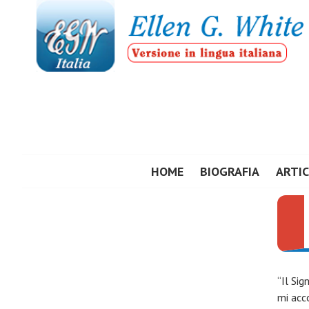
Vai
al
contenuto
ELLEN G. WHIT
HOME
BIOGRAFIA
ARTIC
“Il Sig
mi acco