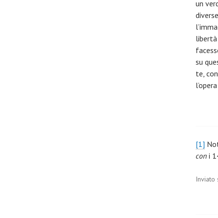
un verd
diverse
l’immag
libert
facess
su ques
te, con
l’opera
[1]
Nota
con
i 1
Inviato