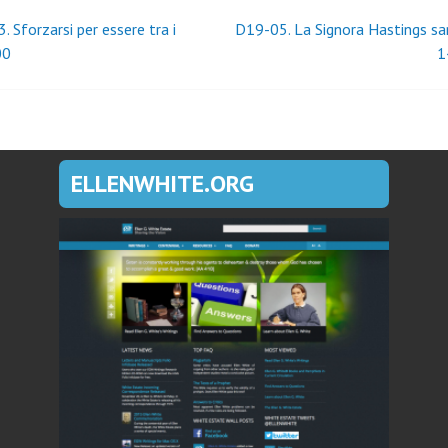
igazione
 Sforzarsi per essere tra i
D19-05. La Signora Hastings sar
00
1
coli
ELLENWHITE.ORG