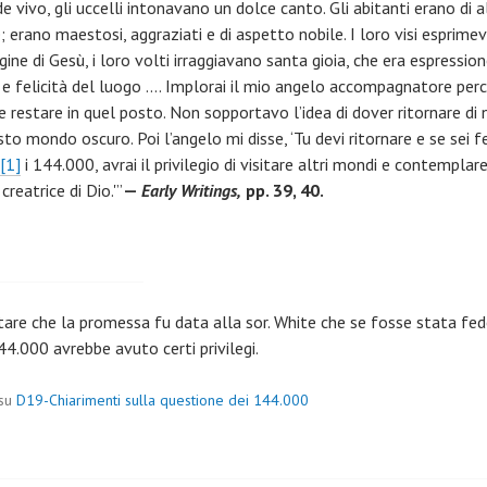
e vivo, gli uccelli intonavano un dolce canto. Gli abitanti erano di 
; erano maestosi, aggraziati e di aspetto nobile. I loro visi esprime
ine di Gesù, i loro volti irraggiavano santa gioia, che era espressio
à e felicità del luogo …. Implorai il mio angelo accompagnatore per
e restare in quel posto. Non sopportavo l’idea di dover ritornare di
to mondo oscuro. Poi l’angelo mi disse, ‘Tu devi ritornare e se sei f
[1]
i 144.000, avrai il privilegio di visitare altri mondi e contemplar
 creatrice di Dio.'”
—
Early Writings,
pp. 39, 40.
re che la promessa fu data alla sor. White che se fosse stata fedel
44.000 avrebbe avuto certi privilegi.
 su
D19-Chiarimenti sulla questione dei 144.000