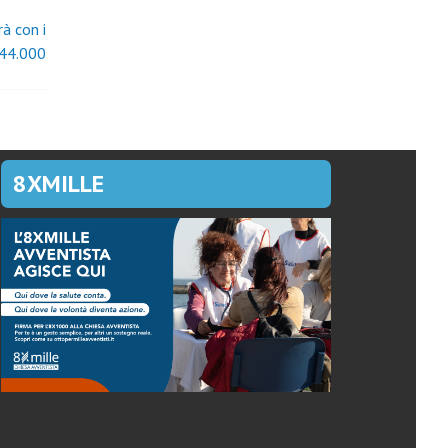
à con i
44.000
8XMILLE