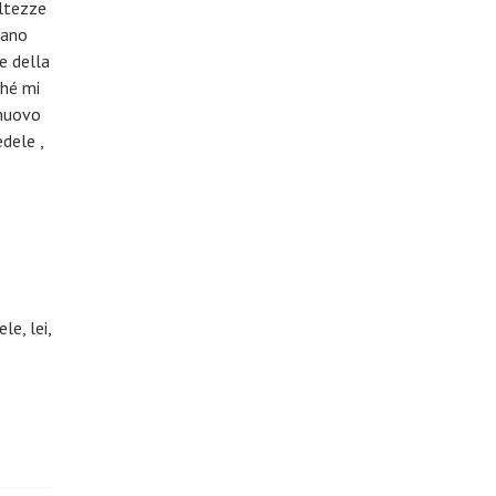
altezze
vano
ne della
ché mi
 nuovo
edele ,
e
e, lei,