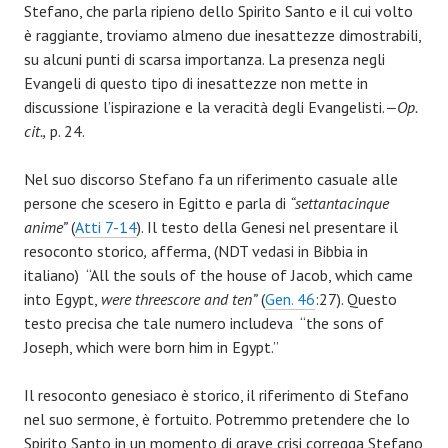
Stefano, che parla ripieno dello Spirito Santo e il cui volto
è raggiante, troviamo almeno due inesattezze dimostrabili,
su alcuni punti di scarsa importanza. La presenza negli
Evangeli di questo tipo di inesattezze non mette in
discussione l’ispirazione e la veracità degli Evangelisti.
—Op.
cit.,
p. 24.
Nel suo discorso Stefano fa un riferimento casuale alle
persone che scesero in Egitto e parla di
“settantacinque
anime”
(
Atti 7-14
). Il testo della Genesi nel presentare il
resoconto storico
,
afferma, (NDT vedasi in Bibbia in
italiano) “All the souls of the house of Jacob, which came
into Egypt,
were threescore and ten
”
(
Gen. 46
:27). Questo
testo precisa che tale numero includeva “the sons of
Joseph, which were born him in Egypt.”
Il resoconto genesiaco è storico, il riferimento di Stefano
nel suo sermone, è fortuito. Potremmo pretendere che lo
Spirito Santo in un momento di grave crisi corregga Stefano