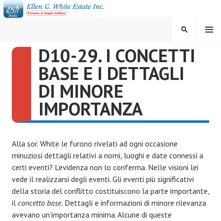
Vai
al
contenuto
MENU
CERCA
D10-29. I CONCETTI
ELLEN G. WHITE ESTATE
BASE E I DETTAGLI
INC.
DI MINORE
IMPORTANZA
Alla sor. White le furono rivelati ad ogni occasione
minuziosi dettagli relativi a nomi, luoghi e date connessi a
certi eventi? L’evidenza non lo conferma. Nelle visioni lei
vede il realizzarsi degli eventi. Gli eventi più significativi
della storia del conflitto costituiscono la parte importante,
il
concetto base.
Dettagli e informazioni di minore rilevanza
avevano un’importanza minima. Alcune di queste