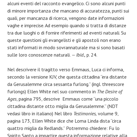
alcuni eventi del racconto evangelico. Ci sono alcuni punti
di minore importanza che mancano di accuratezza, punti sui
quali, per mancanza di ricerca, vengono date informazioni
vaghe e imprecise. Ad esempio quando si tratta di distanze
tra due luoghi o di fornire riferimenti ad eventi naturali. Su
queste questioni gli evangelisti e gli apostoli non erano
stati informati in modo sovrannaturale ma si sono basati
sulle loro conoscenze naturali.
— Ibid.,
p. 24.
Nel descrivere il tragitto verso Emmaus, Luca ci informa,
secondo la versione KJV, che questa cittadina “era distante
da Gerusalemme circa sessanta furlong.” (ingl. threescore
furlongs) Ellen White nel suo commento in
The Desire of
Ages
, pagina 795, descrive Emmaus come “una piccolo
cittadina distante otto miglia da Gerusalemme.” (NDT
vedasi libro in italiano) Nel libro
Testimonies,
volume 9,
pagina 173, Ellen White dice che Loma Linda dista “circa
quattro miglia da Redlands.” Potremmo chiedere: Fu lo
Spirito Santo a impartire questa informazione relative alla