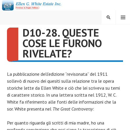
Vai
al
contenuto
MENU
CERCA
D10-28. QUESTE
ELLEN G. WHITE ESTATE
COSE LE FURONO
INC.
RIVELATE?
La pubblicazione dell’edizione “revisonata” del 1911
sollevò di nuovo dei quesiti sulla relazione tra le opera
storiche lette da Ellen White e ciò che lei scriveva su temi
di carattere storico. In una lettera scritta nel 1912, W. C.
White fa riferimento alle fonti delle informazioni che la
sor. White presenta nel
The Great Controversy
:
Per quanto riguarda gli scritti di mia madre, ho una
profonda convinzione che essi siano la trascrizione di ciò