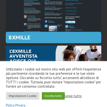
8XMILLE
Utilizziamo i cookie sul nostro sito web per offrirti l'esperienza
più pertinente ricordando le tue preferenze e le tue visite
ripetute. Cliccando su "Accetta tutto", acconsenti all'utilizzo di
TUTTI i cookie. Tuttavia, puoi visitare "Impostazioni cookie" per
fornire un consenso controllato.
Leggi tutto
Impostazioni Cookie
Accetta tutto
Copyright ©
|
HMI -
HopeMedia Italia
.
Policy Privacy