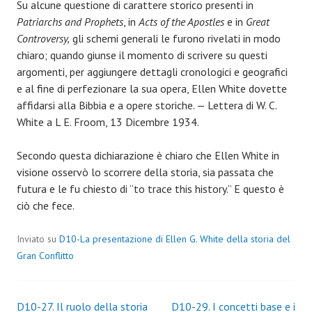
Su alcune questione di carattere storico presenti in
Patriarchs and Prophets
, in
Acts of the Apostles
e in
Great
Controversy,
gli schemi generali le furono rivelati in modo
chiaro; quando giunse il momento di scrivere su questi
argomenti, per aggiungere dettagli cronologici e geografici
e al fine di perfezionare la sua opera, Ellen White dovette
affidarsi alla Bibbia e a opere storiche. — Lettera di W. C.
White a L E. Froom, 13 Dicembre 1934.
Secondo questa dichiarazione è chiaro che Ellen White in
visione osservò lo scorrere della storia, sia passata che
futura e le fu chiesto di “to trace this history.” E questo è
ciò che fece.
Inviato su
D10-La presentazione di Ellen G. White della storia del
Gran Conflitto
Navigazione
D10-27. Il ruolo della storia
D10-29. I concetti base e i