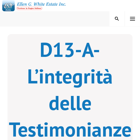
Vai
al
contenuto
MENU
CERCA
ELLEN G. WHITE ESTATE
D13-A-
INC.
L’integrità
delle
Testimonianze