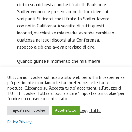
dietro sua richiesta, anche i fratelli Paulson e
Sadler vennero e presentarono le loro idee sui
vari punti. Si ricordi che il fratello Sadler lavorò
con noi in California. A seguito di tutti questi
incontri, mi chiesi se mia madre avrebbe cambiato
qualcosa nei suoi discorsi alla Conferenza,
rispetto a ciò che aveva previsto di dire.
Quando giunse il momento che mia madre
parlasse alla Conference, notai che ogni parola
era in perfetta armonia con ciò che mi disse
Utilizziamo i cookie sul nostro sito web per offrirti l'esperienza
giorno dopo giorno, durante i mesi precedenti.
più pertinente ricordando le tue preferenze e le tue visite
ripetute. Cliccando su "Accetta tutto", acconsenti all'utilizzo di
Ricorderò per tutta la vita che non si spostò di
TUTTI i cookie. Tuttavia, puoi visitare "Impostazioni cookie" per
un millimetro da quello che aveva previsto di dire
fornire un consenso controllato.
prima dell’incontro. Queste sono le mie
Leggi tutto
osservazioni per quanto riguarda la questione
Impostazioni Cookie
Accetta tutto
dell’influsso personale.
Policy Privacy
Inviato su
D13-A-L’integrità delle Testimonianze alla