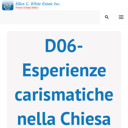
Vai
al
contenuto
MENU
CERCA
ELLEN G. WHITE ESTATE
D06-
INC.
Esperienze
carismatiche
nella Chiesa