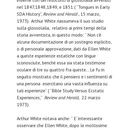
insieme con dei resoconti di glossolalia avvenuti
nel 1847,1848,1849, e 1851 ( “Tongues in Early
SDA History”,
Review and Herald ,
15 marzo,
1973). Arthur White riassumeva il suo studio
sulla glossolalia, relativo ai primi tempi della
storia avventista, in questo modo: “ Non c’è
alcuna documentazione di un sostegno esplicito,
o di personale approvazione, dati da Ellen White
a queste esperienze estatiche con lingue
sconosciute, benché essa sia stata testimone
oculare di tre su quattro fra queste… Le fu in
seguito mostrato che il pensiero e i sentimenti di
una persona esercitano una vasta influenza su
tali esperienze” ( “Bible Study Versus Ecstatic
Experiences,”
Review and Herald,
22 marzo
1973).
Arthur White notava anche: “ E’ interessante
osservare che Ellen White, dopo le moltissime