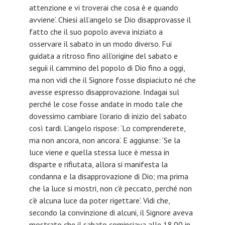
attenzione e vi troverai che cosa è e quando
avviene’. Chiesi all’angelo se Dio disapprovasse il
fatto che il suo popolo aveva iniziato a
osservare il sabato in un modo diverso. Fui
guidata a ritroso fino all’origine del sabato e
seguii il cammino del popolo di Dio fino a oggi,
ma non vidi che il Signore fosse dispiaciuto né che
avesse espresso disapprovazione. Indagai sul
perché le cose fosse andate in modo tale che
dovessimo cambiare l’orario di inizio del sabato
così tardi. L’angelo rispose: ‘Lo comprenderete,
ma non ancora, non ancora’. E aggiunse: ‘Se la
luce viene e quella stessa luce è messa in
disparte e rifiutata, allora si manifesta la
condanna e la disapprovazione di Dio; ma prima
che la luce si mostri, non c’è peccato, perché non
c’è alcuna luce da poter rigettare’. Vidi che,
secondo la convinzione di alcuni, il Signore aveva
mostrato che il sabato cominciava alle 18.00 in