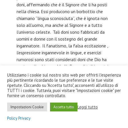
doni, affermando che è il Signore che li ha posti
nella chiesa. Essi producono un borbottio che
chiamano “lingua sconosciuta”, che è ignota non
solo all’uomo, ma anche al Signore e a tutto
l’universo celeste. Tali doni sono fabbricati da
uomini e donne con il sostegno del grande
ingannatore. Il fanatismo, la falsa eccitazione ,
l’espressione ingannevole in lingue, e esercizi
rumorosi sono stati considerati doni che Dio ha
posto nella chiesa…. Ma l’influsso di tali incontri
non è benefico . Dopo che lo slancio felice del
Utilizziamo i cookie sul nostro sito web per offrirti l'esperienza
sentimento si è espresso, essi sprofondano in una
più pertinente ricordando le tue preferenze e le tue visite
ripetute. Cliccando su "Accetta tutto", acconsenti all'utilizzo di
condizione peggiore che prima delle riunioni,
TUTTI i cookie. Tuttavia, puoi visitare "Impostazioni cookie" per
perché la loro felicità non proviene dalla giusta
fornire un consenso controllato.
sorgente” (
Testimonies for the Church,
vol.1,
Leggi tutto
Impostazioni Cookie
Accetta tutto
p.412).
Policy Privacy
In un tempo sufficientemente remoto come il