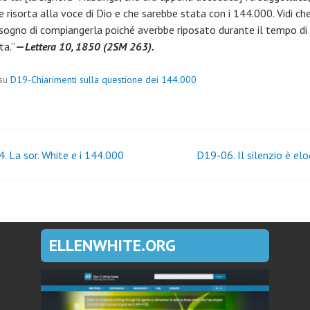
 risorta alla voce di Dio e che sarebbe stata con i 144.000. Vidi ch
bisogno di compiangerla poiché averbbe riposato durante il tempo di
ta.”
—
Lettera 10, 1850 (2SM 263).
 su
D19-Chiarimenti sulla questione dei 144.000
igazione
. La sor. White e i 144.000
D19-06. Il silenzio è el
coli
ELLENWHITE.ORG