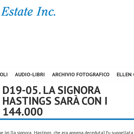
E ESTATE INC.
OLI
AUDIO-LIBRI
ARCHIVIO FOTOGRAFICO
ELLEN 
D19-05. LA SIGNORA
HASTINGS SARÀ CON I
144.000
che lei [la signora Hastings, che era appena deceduta] fu suggellata