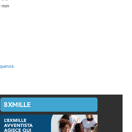
e non
oquenza
8XMILLE