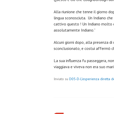
Alla riunione che tenne il giorno d
lingua sconosciuta. Un Indiano che e
cattivo questo ! Un Indiano molto c
assolutamente Indiano.”
Alcuni giorni dopo, alla presenza di
sconclusionato, e costui affermò c
La sua influenza fu passeggera, no
viaggiava e viveva non era suo mar
Inviato su
D05-D-L’esperienza diretta d