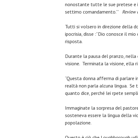
nonostante tutte le sue pretese e i
settimo comandamento.’”
Review 
Tutti si volsero in direzione della
ipocrisia, disse :”Dio conosce il m
risposta.
Durante la pausa del pranzo, nella 
visione. Terminata la visione, ella 
“Questa donna afferma di parlare in 
realtà non parla alcuna lingua. Se t
quanto dice, perché lei rpete sempli
Immaginate la sorpresa del pastore 
sosteneva essere la lingua della vic
popolazione.
Questo è ciò che Loughborough udì: