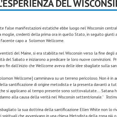
L’ESPERIENZA DEL WISCONSI
 false manifestazioni estatiche ebbe luogo nel Wisconsin central
 moglie, credenti della prima ora in quello Stato, in seguito giunti
lia facente capo a Solomon Wellcome.
ventisti del Maine, si era stabilita nel Wisconsin verso la fine degli
erità del Sabato e iniziarono a predicare le loro nuove convinzioni
ro fin dall’inizio che Wellcome aveva delle idee sbagliate sulla san
[Solomon Wellcome] camminava su un terreno pericoloso. Non è in 
della santificazione di origine metodista e la presenta davanti a tu
 che si applicano al tempo presente sono sottovalutate…. Satana ha
danno alla causa della verità nel Wisconsin settentrionale.”
Testimo
sbagliato la sua dottrina della santificazione Ellen White non lo r
zi spirituali che avvenivano in una chiesa Metodista della zona più 