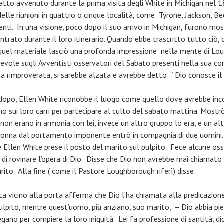
tto avvenuto durante la prima visita degli White in Michigan nel 1
le riunioni in quattro o cinque località, come Tyrone, Jackson, B
denti. In una visione, poco dopo il suo arrivo in Michigan, furono m
ntrato durante il loro itinerario. Quando ebbe trascritto tutto ciò,
i quel materiale lasciò una profonda impressione nella mente di Lo
revole sugli Avventisti osservatori del Sabato presenti nella sua c
 rimproverata, si sarebbe alzata e avrebbe detto: “ Dio conosce il
i dopo, Ellen White riconobbe il luogo come quello dove avrebbe in
ano sui loro carri per partecipare al culto del sabato mattina. Mostr
non erano in armonia con lei, invece un altro gruppo lo era, e un altr
donna dal portamento imponente entrò in compagnia di due uomini.
ve Ellen White prese il posto del marito sul pulpito. Fece alcune os
o di rovinare l’opera di Dio. Disse che Dio non avrebbe mai chiamato
ito. Alla fine ( come il Pastore Loughborough riferì) disse:
a vicino alla porta afferma che Dio l’ha chiamata alla predicazion
lpito, mentre quest’uomo, più anziano, suo marito, – Dio abbia pietà
gano per compiere la loro iniquità. Lei fa professione di santità, di