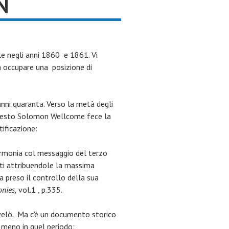
N
e negli anni 1860 e 1861. Vi
 a occupare una posizione di
 anni quaranta. Verso la metà degli
. Presto Solomon Wellcome fece la
tificazione:
armonia col messaggio del terzo
tti attribuendole la massima
 preso il controllo della sua
nies,
vol.1 , p.335.
ivelò. Ma c’è un documento storico
o meno in quel periodo: