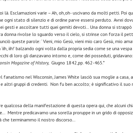
poi là. Esclamazioni varie – Ah, oh,oh- uscivano da molti petti. Poi q
ine ogni stato di silenzio e di ordine parve essersi perduto. Avrei 
ei gesti e ascoltare tutti quei gemiti devoti… Una donna si strappò 
ra donna rivolse lo sguardo verso il cielo, si strinse con forza il pe
nciò queste parole: ‘ Vieni, mio Gesù, vieni mio caro Gesù, mio amat
iih, iih!’ balzando ogni volta dalla propria sedia come se una vesp
chi di loro gli danzavano intorno e, come dei posseduti, gridavano: 
onsin Magazine of History,
Giugno 1842,pp. 462-465.*
 fanatismo nel Wisconsin, James White lasciò sua moglie a casa, 
 altri gruppi di credenti. Non fu ben accolto; è significativo il suo
re qualcosa della manifestazione di questa opera qui, che alcuni ch
… Mentre predicavamo una sorella proruppe in un grido di opposi
tà che terminammo il nostro discorso…