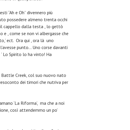
uesti “Ah e Oh” divennero più
dovuto possedere almeno trenta occhi
il cappello dalla testa , lo gettò
tto e , come se non vi albergasse che
o,’ ect. Ora qui , ora là uno
a l’avesse punto… Uno corse davanti
‘ Lo Spirito lo ha vinto! Ha
a Battle Creek, col suo nuovo nato
 resoconto dei timori che nutriva per
iamano ‘La Riforma’, ma che a noi
zione, così attendemmo un po’