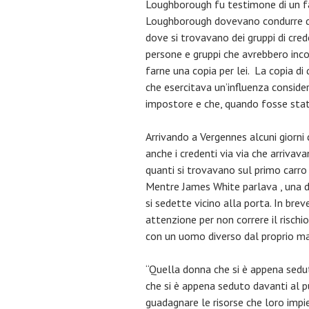
Loughborough fu testimone di un fa
Loughborough dovevano condurre del
dove si trovavano dei gruppi di cre
persone e gruppi che avrebbero inco
farne una copia per lei. La copia d
che esercitava un’influenza conside
impostore e che, quando fosse stata
Arrivando a Vergennes alcuni giorn
anche i credenti via via che arrivav
quanti si trovavano sul primo carro 
Mentre James White parlava , una 
si sedette vicino alla porta. In bre
attenzione per non correre il rischi
con un uomo diverso dal proprio mar
“Quella donna che si è appena sedut
che si è appena seduto davanti al pu
guadagnare le risorse che loro impie