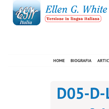
Vai
al
contenuto
ELLEN G. WHIT
HOME
BIOGRAFIA
ARTIC
D05-D-L