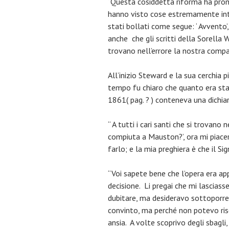
“Questa cosiddetta riforma ha pronu
hanno visto cose estremamente inte
stati bollati come segue: ‘ Avvento’
anche che gli scritti della Sorella 
trovano nell’errore la nostra compa
All’inizio Steward e la sua cerchia
tempo fu chiaro che quanto era sta
1861( pag. ? ) conteneva una dichiar
“ A tutti i cari santi che si trovano
compiuta a Mauston?’, ora mi piace
farlo; e la mia preghiera è che il Si
“Voi sapete bene che l’opera era a
decisione. Li pregai che mi lascias
dubitare, ma desideravo sottoporre 
convinto, ma perché non potevo ri
ansia. A volte scoprivo degli sbagli,