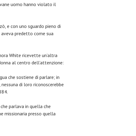
iovane uomo hanno violato il
lzò, e con uno sguardo pieno di
one aveva predetto come sua
nora White ricevette un’altra
 donna al centro dell’attenzione:
gua che sostiene di parlare; in
o, nessuna di loro riconoscerebbe
884.
che parlava in quella che
ome missionaria presso quella