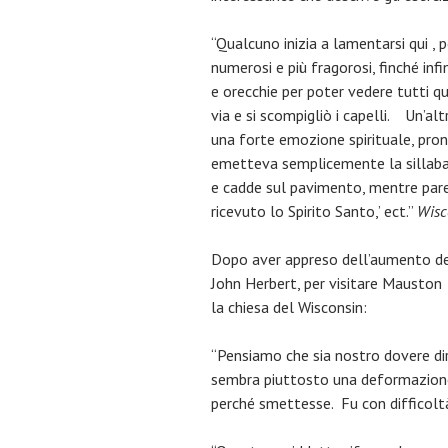
“Qualcuno inizia a lamentarsi qui , 
numerosi e più fragorosi, finché inf
e orecchie per poter vedere tutti qu
via e si scompigliò i capelli. Un’alt
una forte emozione spirituale, pronu
emetteva semplicemente la sillaba ‘
e cadde sul pavimento, mentre parec
ricevuto lo Spirito Santo,’ ect.”
Wisc
Dopo aver appreso dell’aumento del
John Herbert, per visitare Mauston e
la chiesa del Wisconsin:
“Pensiamo che sia nostro dovere di
sembra piuttosto una deformazione
perché smettesse. Fu con difficol