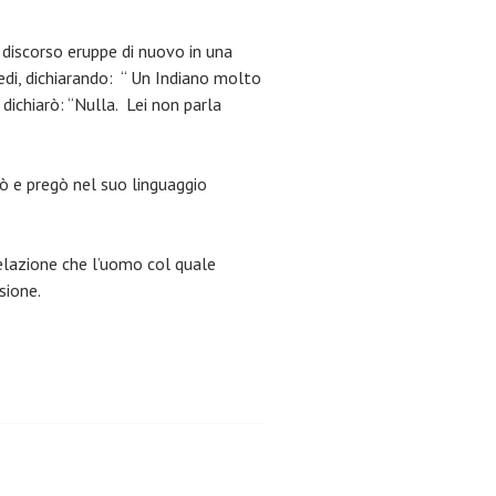
 discorso eruppe di nuovo in una
iedi, dichiarando: “ Un Indiano molto
dichiarò: “Nulla. Lei non parla
lò e pregò nel suo linguaggio
elazione che l’uomo col quale
sione.