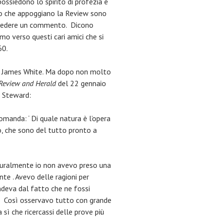
ossiedono lo spirito di profezia e
to che appoggiano la Review sono
 richiedere un commento. Dicono
mo verso questi cari amici che si
60.
i di James White. Ma dopo non molto
Review and Herald
del 22 gennaio
. Steward:
domanda: ‘ Di quale natura è l’opera
o, che sono del tutto pronto a
aturalmente io non avevo preso una
te . Avevo delle ragioni per
ndeva dal fatto che ne fossi
. Così osservavo tutto con grande
 sì che ricercassi delle prove più