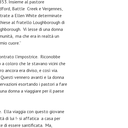
853. Insieme al pastore
edford, Battle Creek e Vergennes,
ostrate a Ellen White determinate
 chiese al fratello Loughborough di
ughborough. Vi lesse di una donna
omunità, ma che era in realtà un
 mio cuore.”
contrato l’impostrice. Riconobbe
ò a coloro che le stavano vicini che
o ancora era diviso, e così via.
 Questi vennero avanti e la donna
servazioni esortando i pastori a fare
 una donna a viaggiare per il paese
e. Ella viaggia con questo giovane
 di lui !- si affatica a casa per
ce di essere santificata. Ma,