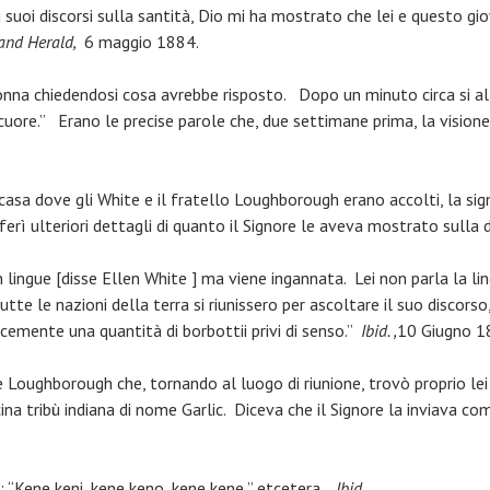
 suoi discorsi sulla santità, Dio mi ha mostrato che lei e questo g
and Herald,
6 maggio 1884.
 donna chiedendosi cosa avrebbe risposto. Dopo un minuto circa si a
io cuore.” Erano le precise parole che, due settimane prima, la visi
casa dove gli White e il fratello Loughborough erano accolti, la sig
riferì ulteriori dettagli di quanto il Signore le aveva mostrato sulla
lingue [disse Ellen White ] ma viene ingannata. Lei non parla la lin
utte le nazioni della terra si riunissero per ascoltare il suo discors
cemente una quantità di borbottii privi di senso.”
Ibid. ,
10 Giugno 1
Loughborough che, tornando al luogo di riunione, trovò proprio lei 
ina tribù indiana di nome Garlic. Diceva che il Signore la inviava c
 “Kene keni, kene keno, kene kene,” etcetera.
Ibid.