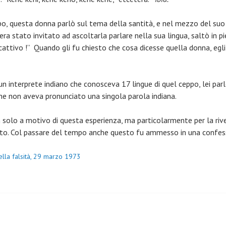
opo, questa donna parlò sul tema della santità, e nel mezzo del suo
ra stato invitato ad ascoltarla parlare nella sua lingua, saltò in p
attivo !” Quando gli fu chiesto che cosa dicesse quella donna, egli 
 un interprete indiano che conosceva 17 lingue di quel ceppo, lei par
he non aveva pronunciato una singola parola indiana.
n solo a motivo di questa esperienza, ma particolarmente per la riv
ito. Col passare del tempo anche questo fu ammesso in una confes
ella falsità, 29 marzo 1973