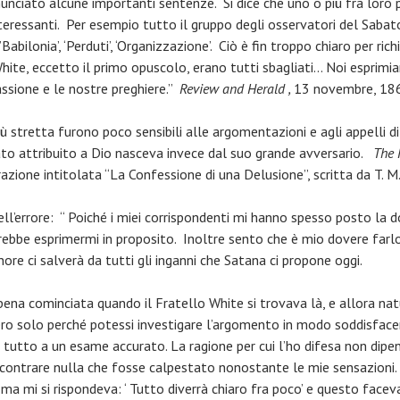
nciato alcune importanti sentenze. Si dice che uno o più fra loro p
ressanti. Per esempio tutto il gruppo degli osservatori del Saba
,’Babilonia’, ‘Perduti’, ‘Organizzazione’. Ciò è fin troppo chiaro per
White, eccetto il primo opuscolo, erano tutti sbagliati… Noi esprimia
ssione e le nostre preghiere.”
Review and Herald ,
13 novembre, 18
 più stretta furono poco sensibili alle argomentazioni e agli appell
to attribuito a Dio nasceva invece dal suo grande avversario.
The 
azione intitolata “La Confessione di una Delusione”, scritta da T. M
 nell’errore: “ Poiché i miei corrispondenti mi hanno spesso posto la 
rebbe esprimermi in proposito. Inoltre sento che è mio dovere farl
gnore ci salverà da tutti gli inganni che Satana ci propone oggi.
ppena cominciata quando il Fratello White si trovava là, e allora n
sero solo perché potessi investigare l’argomento in modo soddisfacen
tutto a un esame accurato. La ragione per cui l’ho difesa non dipe
scontrare nulla che fosse calpestato nonostante le mie sensazioni
 ma mi si rispondeva: ‘ Tutto diverrà chiaro fra poco’ e questo faceva