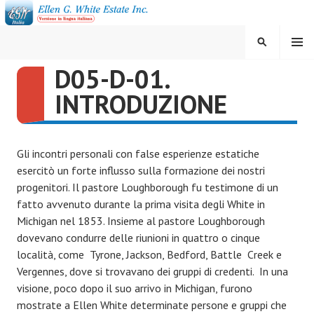
Vai
al
contenuto
MENU
CERCA
D05-D-01.
ELLEN G. WHITE ESTATE
INTRODUZIONE
INC.
Gli incontri personali con false esperienze estatiche
esercitò un forte influsso sulla formazione dei nostri
progenitori. Il pastore Loughborough fu testimone di un
fatto avvenuto durante la prima visita degli White in
Michigan nel 1853. Insieme al pastore Loughborough
dovevano condurre delle riunioni in quattro o cinque
località, come Tyrone, Jackson, Bedford, Battle Creek e
Vergennes, dove si trovavano dei gruppi di credenti. In una
visione, poco dopo il suo arrivo in Michigan, furono
mostrate a Ellen White determinate persone e gruppi che