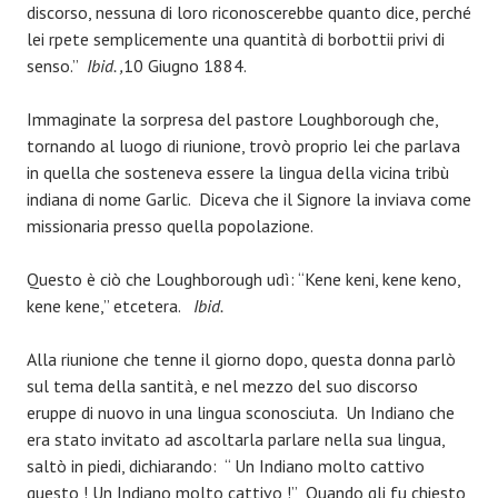
discorso, nessuna di loro riconoscerebbe quanto dice, perché
lei rpete semplicemente una quantità di borbottii privi di
senso.”
Ibid. ,
10 Giugno 1884.
Immaginate la sorpresa del pastore Loughborough che,
tornando al luogo di riunione, trovò proprio lei che parlava
in quella che sosteneva essere la lingua della vicina tribù
indiana di nome Garlic. Diceva che il Signore la inviava come
missionaria presso quella popolazione.
Questo è ciò che Loughborough udì: “Kene keni, kene keno,
kene kene,” etcetera.
Ibid.
Alla riunione che tenne il giorno dopo, questa donna parlò
sul tema della santità, e nel mezzo del suo discorso
eruppe di nuovo in una lingua sconosciuta. Un Indiano che
era stato invitato ad ascoltarla parlare nella sua lingua,
saltò in piedi, dichiarando: “ Un Indiano molto cattivo
questo ! Un Indiano molto cattivo !” Quando gli fu chiesto