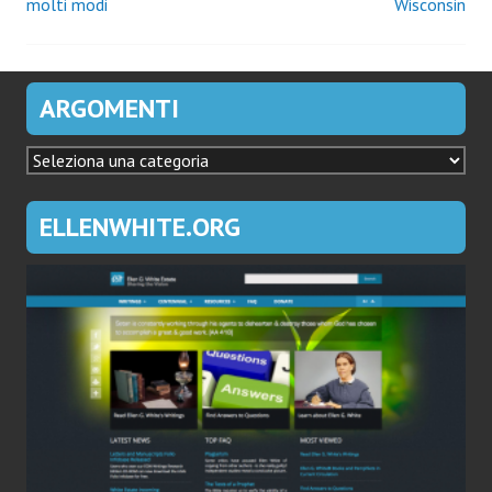
molti modi
Wisconsin
articoli
ARGOMENTI
ARGOMENTI
ELLENWHITE.ORG