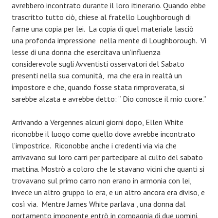
avrebbero incontrato durante il loro itinerario. Quando ebbe
trascritto tutto ciò, chiese al fratello Loughborough di
farne una copia per lei. La copia di quel materiale lasciò
una profonda impressione nella mente di Loughborough. Vi
lesse di una donna che esercitava un’influenza
considerevole sugli Avventisti osservatori del Sabato
presenti nella sua comunità, ma che era in realtà un
impostore e che, quando fosse stata rimproverata, si
sarebbe alzata e avrebbe detto: “ Dio conosce il mio cuore.”
Arrivando a Vergennes alcuni giorni dopo, Ellen White
riconobbe il luogo come quello dove avrebbe incontrato
l’impostrice. Riconobbe anche i credenti via via che
arrivavano sui loro carri per partecipare al culto del sabato
mattina. Mostrò a coloro che le stavano vicini che quanti si
trovavano sul primo carro non erano in armonia con lei,
invece un altro gruppo lo era, e un altro ancora era diviso, e
così via. Mentre James White parlava , una donna dal
portamento imponente entrò in compagnia di due uomini.