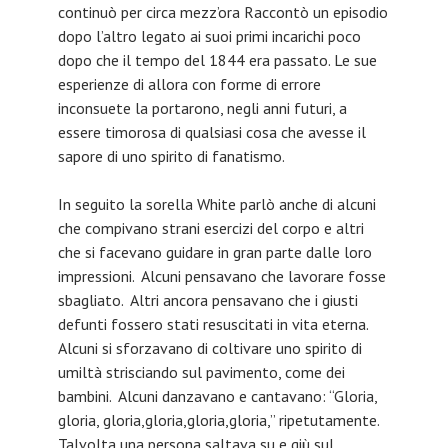
continuò per circa mezz’ora Raccontò un episodio
dopo l’altro legato ai suoi primi incarichi poco
dopo che il tempo del 1844 era passato. Le sue
esperienze di allora con forme di errore
inconsuete la portarono, negli anni futuri, a
essere timorosa di qualsiasi cosa che avesse il
sapore di uno spirito di fanatismo.
In seguito la sorella White parlò anche di alcuni
che compivano strani esercizi del corpo e altri
che si facevano guidare in gran parte dalle loro
impressioni. Alcuni pensavano che lavorare fosse
sbagliato. Altri ancora pensavano che i giusti
defunti fossero stati resuscitati in vita eterna.
Alcuni si sforzavano di coltivare uno spirito di
umiltà strisciando sul pavimento, come dei
bambini. Alcuni danzavano e cantavano: “Gloria,
gloria, gloria,gloria,gloria,gloria,” ripetutamente.
Talvolta una persona saltava su e giù sul