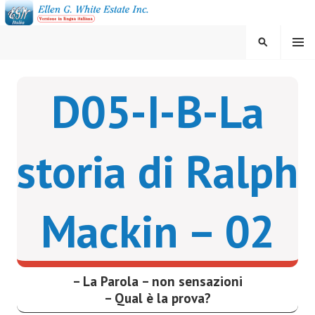
Vai
al
contenuto
MENU
CERCA
ELLEN G. WHITE ESTATE
D05-I-B-La
INC.
storia di Ralph
Mackin – 02
– La Parola – non sensazioni
– Qual è la prova?