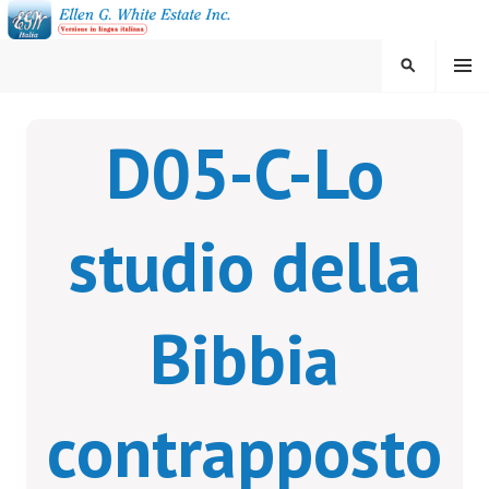
Vai
al
contenuto
MENU
CERCA
ELLEN G. WHITE ESTATE
D05-C-Lo
INC.
studio della
Bibbia
contrapposto