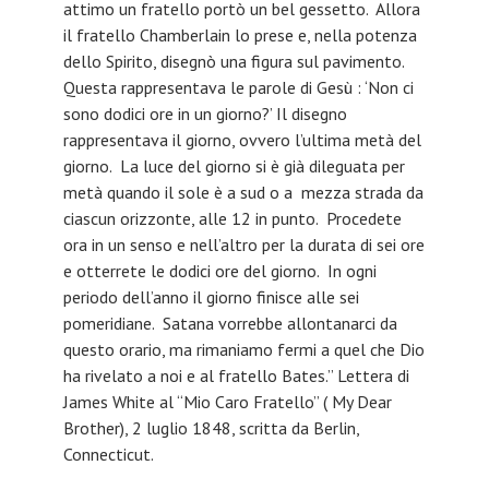
attimo un fratello portò un bel gessetto. Allora
il fratello Chamberlain lo prese e, nella potenza
dello Spirito, disegnò una figura sul pavimento.
Questa rappresentava le parole di Gesù : ‘Non ci
sono dodici ore in un giorno?’ Il disegno
rappresentava il giorno, ovvero l’ultima metà del
giorno. La luce del giorno si è già dileguata per
metà quando il sole è a sud o a mezza strada da
ciascun orizzonte, alle 12 in punto. Procedete
ora in un senso e nell’altro per la durata di sei ore
e otterrete le dodici ore del giorno. In ogni
periodo dell’anno il giorno finisce alle sei
pomeridiane. Satana vorrebbe allontanarci da
questo orario, ma rimaniamo fermi a quel che Dio
ha rivelato a noi e al fratello Bates.” Lettera di
James White al “Mio Caro Fratello” ( My Dear
Brother), 2 luglio 1848, scritta da Berlin,
Connecticut.