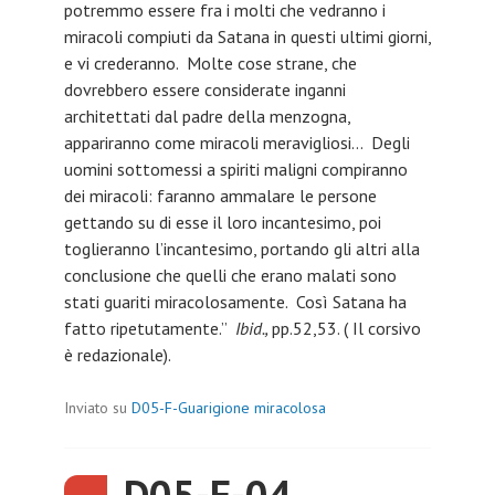
potremmo essere fra i molti che vedranno i
miracoli compiuti da Satana in questi ultimi giorni,
e vi crederanno. Molte cose strane, che
dovrebbero essere considerate inganni
architettati dal padre della menzogna,
appariranno come miracoli meravigliosi… Degli
uomini sottomessi a spiriti maligni compiranno
dei miracoli: faranno ammalare le persone
gettando su di esse il loro incantesimo, poi
toglieranno l’incantesimo, portando gli altri alla
conclusione che quelli che erano malati sono
stati guariti miracolosamente. Così Satana ha
fatto ripetutamente.”
Ibid.,
pp.52,53. ( Il corsivo
è redazionale).
Inviato su
D05-F-Guarigione miracolosa
D05-F-04.