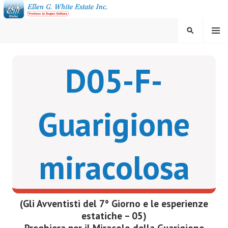
Vai
al
contenuto
MENU
CERCA
ELLEN G. WHITE ESTATE
D05-F-
INC.
Guarigione
miracolosa
(Gli Avventisti del 7° Giorno e le esperienze
estatiche – 05)
Preghiera per il Miracolo della Guarigione