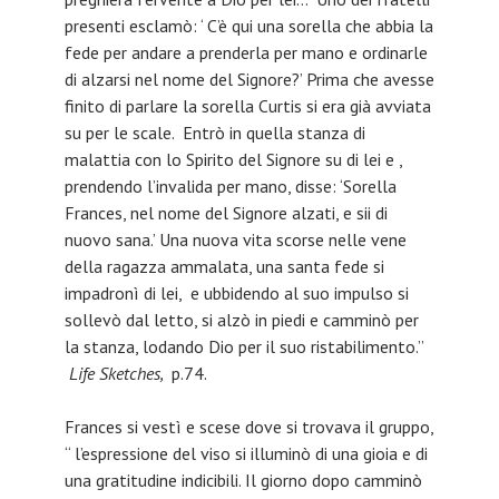
presenti esclamò: ‘ C’è qui una sorella che abbia la
fede per andare a prenderla per mano e ordinarle
di alzarsi nel nome del Signore?’ Prima che avesse
finito di parlare la sorella Curtis si era già avviata
su per le scale. Entrò in quella stanza di
malattia con lo Spirito del Signore su di lei e ,
prendendo l’invalida per mano, disse: ‘Sorella
Frances, nel nome del Signore alzati, e sii di
nuovo sana.’ Una nuova vita scorse nelle vene
della ragazza ammalata, una santa fede si
impadronì di lei, e ubbidendo al suo impulso si
sollevò dal letto, si alzò in piedi e camminò per
la stanza, lodando Dio per il suo ristabilimento.”
Life Sketches,
p.74.
Frances si vestì e scese dove si trovava il gruppo,
“ l’espressione del viso si illuminò di una gioia e di
una gratitudine indicibili. Il giorno dopo camminò