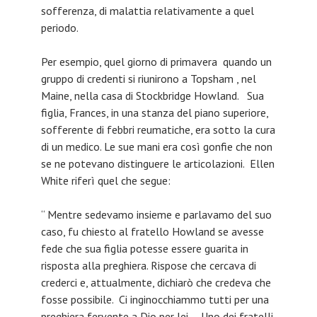
sofferenza, di malattia relativamente a quel
periodo.
Per esempio, quel giorno di primavera quando un
gruppo di credenti si riunirono a Topsham , nel
Maine, nella casa di Stockbridge Howland. Sua
figlia, Frances, in una stanza del piano superiore,
sofferente di febbri reumatiche, era sotto la cura
di un medico. Le sue mani era così gonfie che non
se ne potevano distinguere le articolazioni. Ellen
White riferì quel che segue:
“ Mentre sedevamo insieme e parlavamo del suo
caso, fu chiesto al fratello Howland se avesse
fede che sua figlia potesse essere guarita in
risposta alla preghiera. Rispose che cercava di
crederci e, attualmente, dichiarò che credeva che
fosse possibile. Ci inginocchiammo tutti per una
preghiera fervente a Dio per lei… Uno dei fratelli