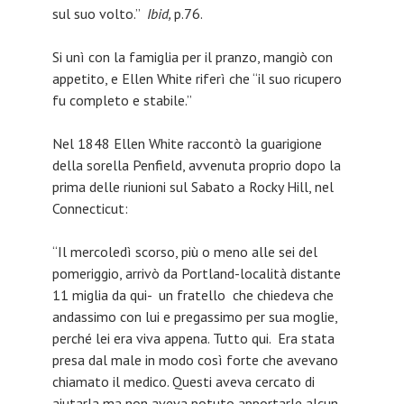
sul suo volto.”
Ibid,
p.76.
Si unì con la famiglia per il pranzo, mangiò con
appetito, e Ellen White riferì che “il suo ricupero
fu completo e stabile.”
Nel 1848 Ellen White raccontò la guarigione
della sorella Penfield, avvenuta proprio dopo la
prima delle riunioni sul Sabato a Rocky Hill, nel
Connecticut:
“Il mercoledì scorso, più o meno alle sei del
pomeriggio, arrivò da Portland-località distante
11 miglia da qui- un fratello che chiedeva che
andassimo con lui e pregassimo per sua moglie,
perché lei era viva appena. Tutto qui. Era stata
presa dal male in modo così forte che avevano
chiamato il medico. Questi aveva cercato di
aiutarla,ma non aveva potuto apportarle alcun