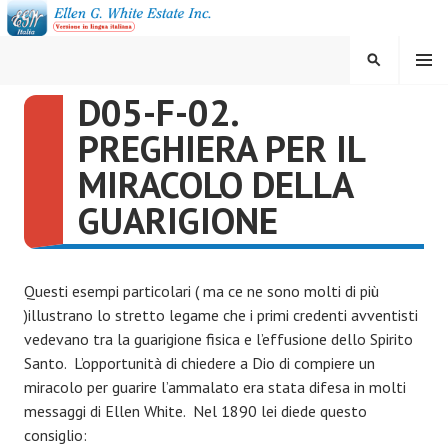
Vai
al
contenuto
MENU
CERCA
D05-F-02.
ELLEN G. WHITE ESTATE
PREGHIERA PER IL
INC.
MIRACOLO DELLA
GUARIGIONE
Questi esempi particolari ( ma ce ne sono molti di più
)illustrano lo stretto legame che i primi credenti avventisti
vedevano tra la guarigione fisica e l’effusione dello Spirito
Santo. L’opportunità di chiedere a Dio di compiere un
miracolo per guarire l’ammalato era stata difesa in molti
messaggi di Ellen White. Nel 1890 lei diede questo
consiglio: