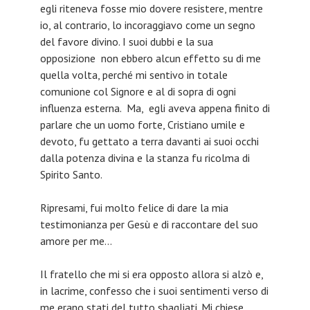
egli riteneva fosse mio dovere resistere, mentre
io, al contrario, lo incoraggiavo come un segno
del favore divino. I suoi dubbi e la sua
opposizione non ebbero alcun effetto su di me
quella volta, perché mi sentivo in totale
comunione col Signore e al di sopra di ogni
influenza esterna. Ma, egli aveva appena finito di
parlare che un uomo forte, Cristiano umile e
devoto, fu gettato a terra davanti ai suoi occhi
dalla potenza divina e la stanza fu ricolma di
Spirito Santo.
Ripresami, fui molto felice di dare la mia
testimonianza per Gesù e di raccontare del suo
amore per me…
Il fratello che mi si era opposto allora si alzò e,
in lacrime, confesso che i suoi sentimenti verso di
me erano stati del tutto sbagliati. Mi chiese