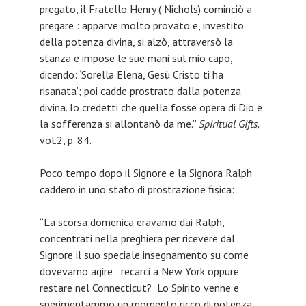
pregato, il Fratello Henry ( Nichols) cominciò a
pregare : apparve molto provato e, investito
della potenza divina, si alzò, attraversò la
stanza e impose le sue mani sul mio capo,
dicendo: ‘Sorella Elena, Gesù Cristo ti ha
risanata’; poi cadde prostrato dalla potenza
divina. Io credetti che quella fosse opera di Dio e
la sofferenza si allontanò da me.”
Spiritual Gifts,
vol.2, p. 84.
Poco tempo dopo il Signore e la Signora Ralph
caddero in uno stato di prostrazione fisica:
“La scorsa domenica eravamo dai Ralph,
concentrati nella preghiera per ricevere dal
Signore il suo speciale insegnamento su come
dovevamo agire : recarci a New York oppure
restare nel Connecticut? Lo Spirito venne e
sperimentammo un momento ricco di potenza