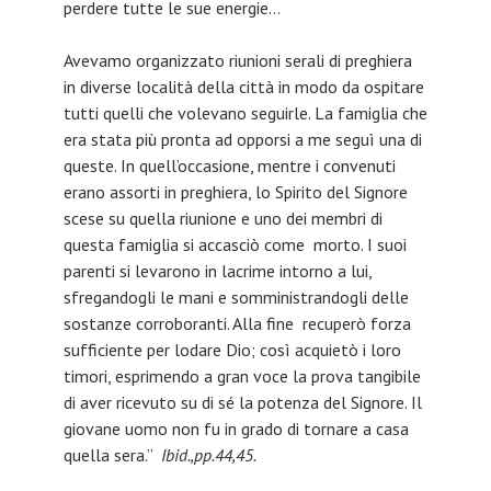
perdere tutte le sue energie…
Avevamo organizzato riunioni serali di preghiera
in diverse località della città in modo da ospitare
tutti quelli che volevano seguirle. La famiglia che
era stata più pronta ad opporsi a me seguì una di
queste. In quell’occasione, mentre i convenuti
erano assorti in preghiera, lo Spirito del Signore
scese su quella riunione e uno dei membri di
questa famiglia si accasciò come morto. I suoi
parenti si levarono in lacrime intorno a lui,
sfregandogli le mani e somministrandogli delle
sostanze corroboranti. Alla fine recuperò forza
sufficiente per lodare Dio; così acquietò i loro
timori, esprimendo a gran voce la prova tangibile
di aver ricevuto su di sé la potenza del Signore. Il
giovane uomo non fu in grado di tornare a casa
quella sera.”
Ibid.,pp.44,45.