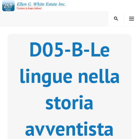
Vai
al
contenuto
MENU
CERCA
ELLEN G. WHITE ESTATE
D05-B-Le
INC.
lingue nella
storia
avventista