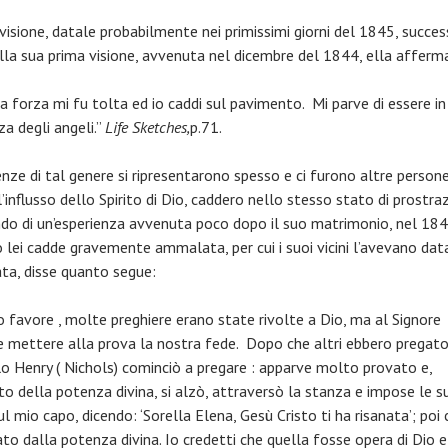
visione, datale probabilmente nei primissimi giorni del 1845, success
lla sua prima visione, avvenuta nel dicembre del 1844, ella afferm
a forza mi fu tolta ed io caddi sul pavimento. Mi parve di essere in
a degli angeli.”
Life Sketches,
p.71.
enze di tal genere si ripresentarono spesso e ci furono altre persone
’influsso dello Spirito di Dio, caddero nello stesso stato di prostraz
ndo di un’esperienza avvenuta poco dopo il suo matrimonio, nel 184
 lei cadde gravemente ammalata, per cui i suoi vicini l’avevano dat
ata, disse quanto segue:
io favore , molte preghiere erano state rivolte a Dio, ma al Signore
e mettere alla prova la nostra fede. Dopo che altri ebbero pregato,
lo Henry ( Nichols) cominciò a pregare : apparve molto provato e,
to della potenza divina, si alzò, attraversò la stanza e impose le s
l mio capo, dicendo: ‘Sorella Elena, Gesù Cristo ti ha risanata’; poi
to dalla potenza divina. Io credetti che quella fosse opera di Dio e