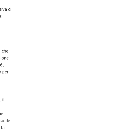
iva di
a:
 che,
ione.
6,
a per
 il
ue
 cadde
 la