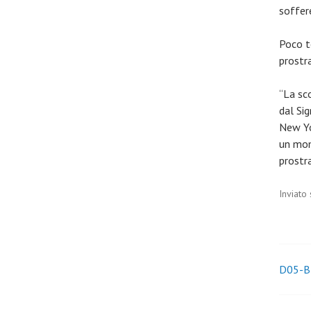
soffer
Poco t
prostra
“La sc
dal Si
New Yo
un mom
prostra
Inviato
Nav
D05-B-
arti