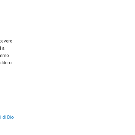
icevere
i a
tammo
addero
i di Dio