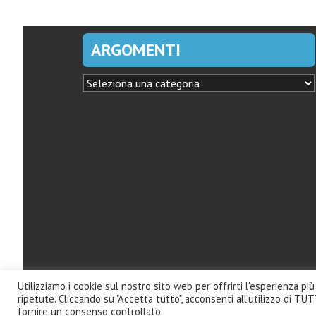
ARGOMENTI
ARGOMENTI
Utilizziamo i cookie sul nostro sito web per offrirti l'esperienza p
ripetute. Cliccando su "Accetta tutto", acconsenti all'utilizzo di TUT
Copyright ©
|
HMI -
HopeMedia Italia
.
fornire un consenso controllato.