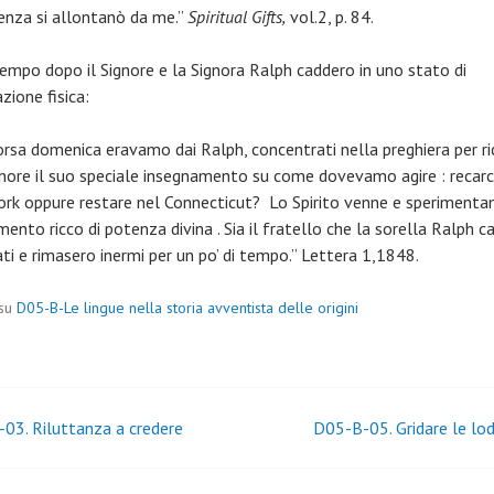
enza si allontanò da me.”
Spiritual Gifts,
vol.2, p. 84.
empo dopo il Signore e la Signora Ralph caddero in uno stato di
zione fisica:
orsa domenica eravamo dai Ralph, concentrati nella preghiera per r
gnore il suo speciale insegnamento su come dovevamo agire : recarc
rk oppure restare nel Connecticut? Lo Spirito venne e sperimen
ento ricco di potenza divina . Sia il fratello che la sorella Ralph c
ti e rimasero inermi per un po’ di tempo.” Lettera 1,1848.
 su
D05-B-Le lingue nella storia avventista delle origini
igazione
03. Riluttanza a credere
D05-B-05. Gridare le lod
coli