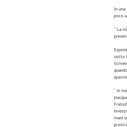
In una 
poco a
“ La mi
presenz
Esperi
sotto l
Scrive
quando
spacci
“ In m
piacqu
Fratel
investi
mani su
prostra