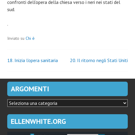
confronti dell’opera della chiesa verso i neri nei stati del
sud.
.
Inviato su
Chi è
Navigazione
18. Inizia l’opera sanitaria
20. Il ritorno negli Stati Uniti
articoli
ARGOMENTI
ARGOMENTI
ELLENWHITE.ORG