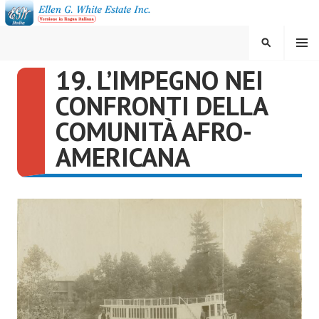
Vai
al
contenuto
MENU
CERCA
19. L’IMPEGNO NEI
ELLEN G. WHITE ESTATE
CONFRONTI DELLA
INC.
COMUNITÀ AFRO-
AMERICANA