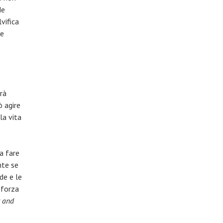
de
vifica
ne
rà
ò agire
la vita
a fare
nte se
de e le
 forza
 and