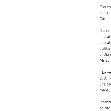
Con enf
contra
Dio.”
“La no
peccato
peccat
utilit
di Dio 
Ms.25 
“ La v
tutti 
una cau
mansue
“Mentr
coloro 