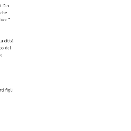
i Dio
 che
luce.”
a città
to del
 e
i figli