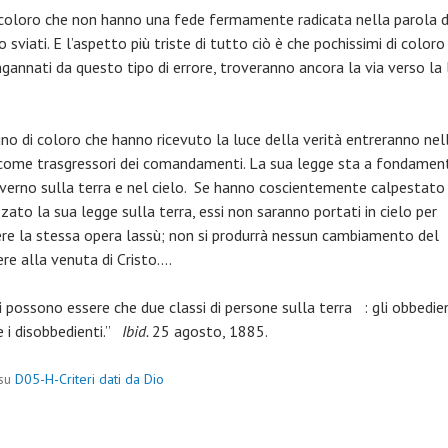
 coloro che non hanno una fede fermamente radicata nella parola d
 sviati. E l’aspetto più triste di tutto ciò è che pochissimi di coloro
gannati da questo tipo di errore, troveranno ancora la via verso la 
no di coloro che hanno ricevuto la luce della verità entreranno nell
 come trasgressori dei comandamenti. La sua legge sta a fondamen
verno sulla terra e nel cielo. Se hanno coscientemente calpestato
zato la sua legge sulla terra, essi non saranno portati in cielo per
re la stessa opera lassù; non si produrrà nessun cambiamento del
ere alla venuta di Cristo….
 possono essere che due classi di persone sulla terra : gli obbedient
e i disobbedienti.”
Ibid.
25 agosto, 1885.
 su
D05-H-Criteri dati da Dio