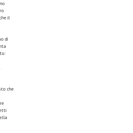
ono
ro
che il
no di
onta
to:
l
osto che
re
etti
ella