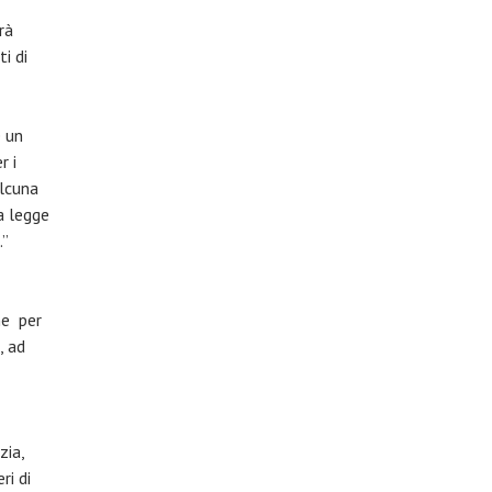
rà
i di
e un
r i
alcuna
a legge
.”
ne per
, ad
zia,
ri di