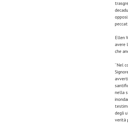
trasgre
decadut
opposiz
peccat
Ellen 
avere l
che an
“Nel co
Signore
avvert
santifi
nella 
inonda
testim
degli u
verità 