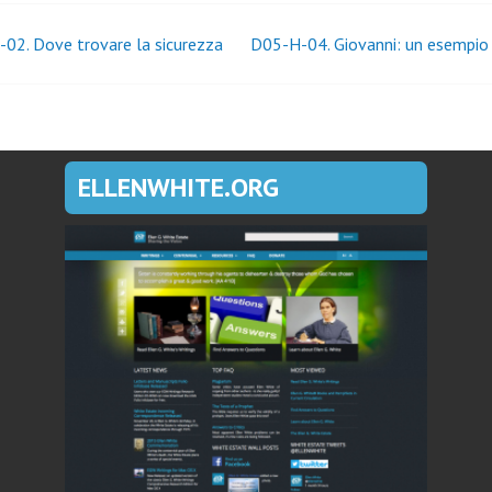
igazione
02. Dove trovare la sicurezza
D05-H-04. Giovanni: un esempio 
coli
ELLENWHITE.ORG