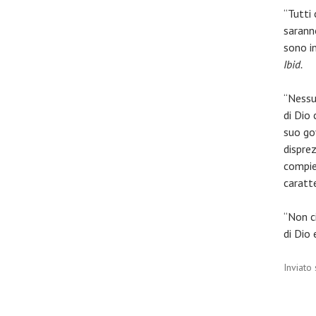
“Tutti
saranno
sono in
Ibid.
“Nessu
di Dio
suo go
disprez
compie
caratt
“Non ci
di Dio 
Inviato