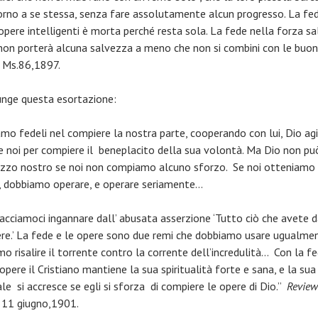
ntorno a se stessa, senza fare assolutamente alcun progresso. La fe
pere intelligenti è morta perché resta sola. La fede nella forza sal
 non porterà alcuna salvezza a meno che non si combini con le buo
” Ms.86,1897.
unge questa esortazione:
iamo fedeli nel compiere la nostra parte, cooperando con lui, Dio agi
e noi per compiere il beneplacito della sua volontà. Ma Dio non pu
zzo nostro se noi non compiamo alcuno sforzo. Se noi otteniamo 
, dobbiamo operare, e operare seriamente…
acciamoci ingannare dall’ abusata asserzione ‘Tutto ciò che avete d
ere.’ La fede e le opere sono due remi che dobbiamo usare ugualme
o risalire il torrente contro la corrente dell’incredulità… Con la fe
pere il Cristiano mantiene la sua spiritualità forte e sana, e la sua
ale si accresce se egli si sforza di compiere le opere di Dio.”
Review
,
11 giugno,1901.