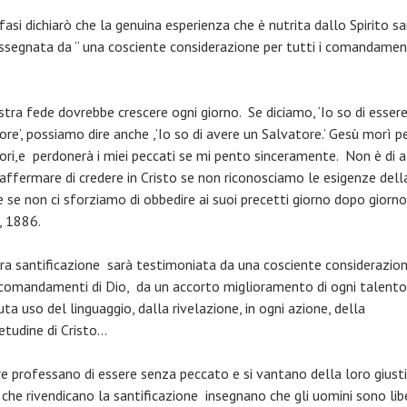
asi dichiarò che la genuina esperienza che è nutrita dallo Spirito sa
ssegnata da “ una cosciente considerazione per tutti i comandament
stra fede dovrebbe crescere ogni giorno. Se diciamo, ‘Io so di esser
re’, possiamo dire anche ,’Io so di avere un Salvatore.’ Gesù morì pe
ori,e perdonerà i miei peccati se mi pento sinceramente. Non è di 
à affermare di credere in Cristo se non riconosciamo le esigenze dell
e se non ci sforziamo di obbedire ai suoi precetti giorno dopo giorno
, 1886.
era santificazione sarà testimoniata da una cosciente considerazio
i comandamenti di Dio, da un accorto miglioramento di ogni talento
ta uso del linguaggio, dalla rivelazione, in ogni azione, della
tudine di Cristo…
e professano di essere senza peccato e si vantano della loro giusti
che rivendicano la santificazione insegnano che gli uomini sono libe