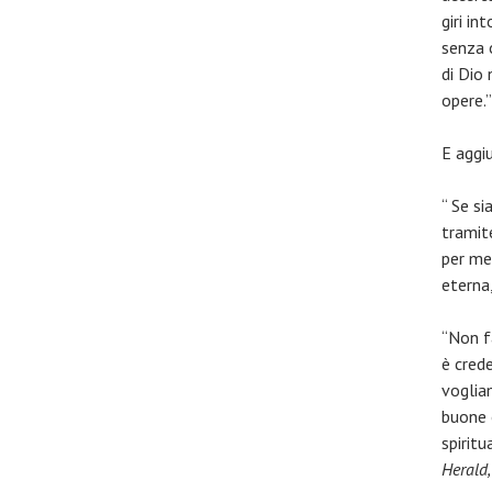
giri i
senza o
di Dio
opere.
E aggi
“ Se s
tramit
per me
eterna
“Non f
è cred
vogliam
buone o
spiritu
Herald