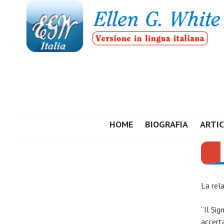
Vai
al
contenuto
ELLEN G. WHIT
HOME
BIOGRAFIA
ARTIC
La rela
“Il Sig
accert