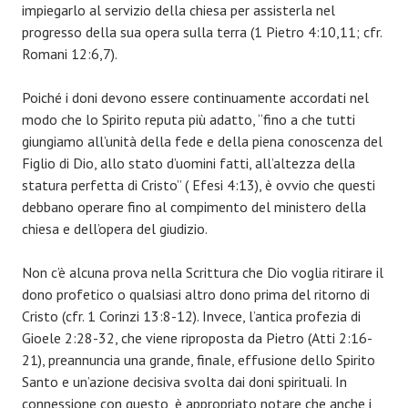
impiegarlo al servizio della chiesa per assisterla nel
progresso della sua opera sulla terra (1 Pietro 4:10,11; cfr.
Romani 12:6,7).
Poiché i doni devono essere continuamente accordati nel
modo che lo Spirito reputa più adatto, “fino a che tutti
giungiamo all’unità della fede e della piena conoscenza del
Figlio di Dio, allo stato d’uomini fatti, all’altezza della
statura perfetta di Cristo” ( Efesi 4:13), è ovvio che questi
debbano operare fino al compimento del ministero della
chiesa e dell’opera del giudizio.
Non c’è alcuna prova nella Scrittura che Dio voglia ritirare il
dono profetico o qualsiasi altro dono prima del ritorno di
Cristo (cfr. 1 Corinzi 13:8-12). Invece, l’antica profezia di
Gioele 2:28-32, che viene riproposta da Pietro (Atti 2:16-
21), preannuncia una grande, finale, effusione dello Spirito
Santo e un’azione decisiva svolta dai doni spirituali. In
connessione con questo, è appropriato notare che anche i