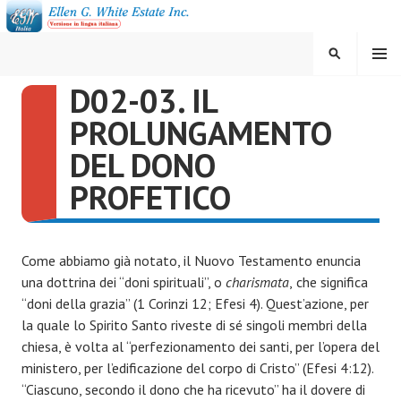
Vai
al
contenuto
MENU
CERCA
D02-03. IL
ELLEN G. WHITE ESTATE
PROLUNGAMENTO
INC.
DEL DONO
PROFETICO
Come abbiamo già notato, il Nuovo Testamento enuncia
una dottrina dei “doni spirituali”, o
charismata
,
che significa
“doni della grazia” (1 Corinzi 12; Efesi 4). Quest’azione, per
la quale lo Spirito Santo riveste di sé singoli membri della
chiesa, è volta al “perfezionamento dei santi, per l’opera del
ministero, per l’edificazione del corpo di Cristo” (Efesi 4:12).
“Ciascuno, secondo il dono che ha ricevuto” ha il dovere di