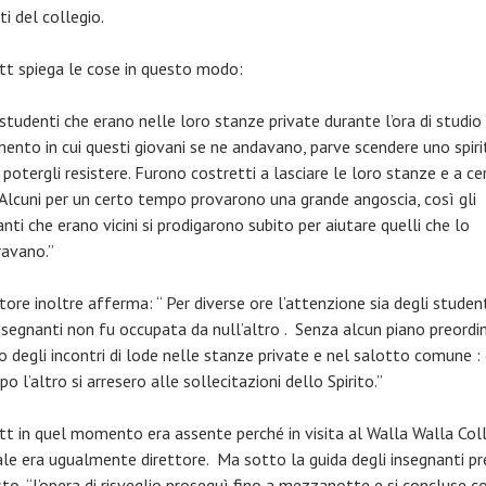
i del collegio.
tt spiega le cose in questo modo:
 studenti che erano nelle loro stanze private durante l’ora di studio 
ento in cui questi giovani se ne andavano, parve scendere uno spiri
potergli resistere. Furono costretti a lasciare le loro stanze e a ce
 Alcuni per un certo tempo provarono una grande angoscia, così gli
nti che erano vicini si prodigarono subito per aiutare quelli che lo
ravano.”
ttore inoltre afferma: “ Per diverse ore l’attenzione sia degli studen
nsegnanti non fu occupata da null’altro . Senza alcun piano preordin
 degli incontri di lode nelle stanze private e nel salotto comune : 
o l’altro si arresero alle sollecitazioni dello Spirito.”
tt in quel momento era assente perché in visita al Walla Walla Col
ale era ugualmente direttore. Ma sotto la guida degli insegnanti pr
to, “l’opera di risveglio proseguì fino a mezzanotte e si concluse co