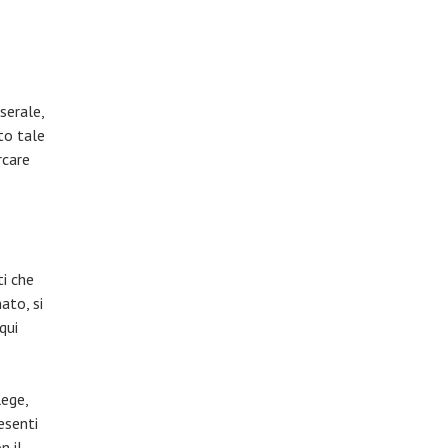
serale,
to tale
rcare
ti che
ato, si
qui
lege,
esenti
n il