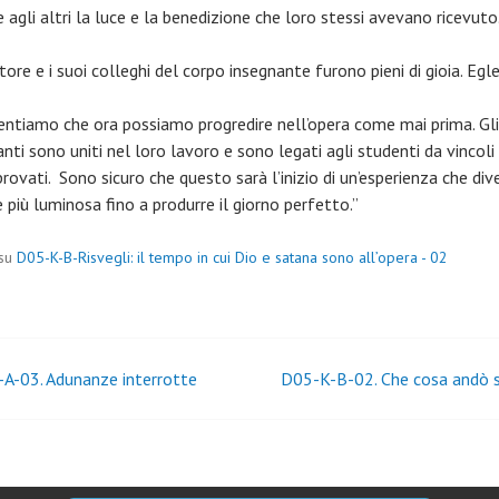
 agli altri la luce e la benedizione che loro stessi avevano ricevuto
ttore e i suoi colleghi del corpo insegnante furono pieni di gioia. Egle
sentiamo che ora possiamo progredire nell’opera come mai prima. Gli
nti sono uniti nel loro lavoro e sono legati agli studenti da vincoli
rovati. Sono sicuro che questo sarà l’inizio di un’esperienza che div
più luminosa fino a produrre il giorno perfetto.”
 su
D05-K-B-Risvegli: il tempo in cui Dio e satana sono all’opera - 02
igazione
A-03. Adunanze interrotte
D05-K-B-02. Che cosa andò 
coli