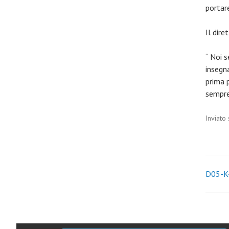
portare
Il dire
“ Noi 
insegna
prima p
sempre 
Inviato
Nav
D05-K-
arti