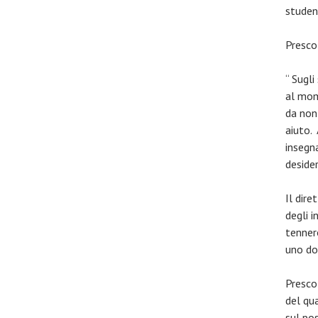
student
Presco
“ Sugli
al mom
da non 
aiuto.
insegna
deside
Il dire
degli i
tennero
uno dop
Presco
del qu
sul pos