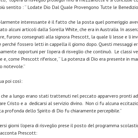
più sentito : “ Lodate Dio Dal Quale Provengono Tutte le Benedizion
olarmente interessante è il fatto che la posta quel pomeriggio ave
ato alcuni articoli dalla Sorella White, che era in Australia. In assen
re, furono consegnati alla signora Prescott, la quale li lesse e li inv
e perché fossero letti in cappella il giorno dopo. Questi messaggi e
amente opportuni per l’opera di risveglio che continuò. Le classi v
e e, come Prescott riferisce, “ La potenza di Dio era presente in ma
o notevole.”
ua poi così:
i che a lungo erano stati trattenuti nel peccato apparvero pronti ad
re Cristo e a dedicarsi al servizio divino. Non ci fu alcuna eccitaz
ta profonda dello Spirito di Dio fu chiaramente percepibile.”
ersi giorni l’opera di risveglio prese il posto del programma scolasti
acconta Prescott: