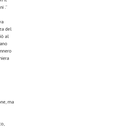
i .”
va
za del
iò al
rano
ennero
niera
ione, ma
co,