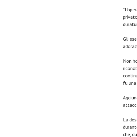
“L’ope
privato
duratur
Gli ese
adoraz
Non ho
ricono
contin
fu una
Aggiun
attacc
La des
durant
che, du