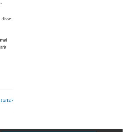
.”
 disse:
 mai
errà
storto?