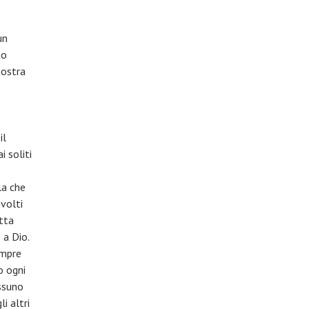
un
to
nostra
il
i soliti
la che
nvolti
otta
e a Dio.
empre
o ogni
essuno
i altri