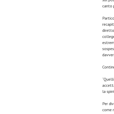
canto 
Partic
recapit
diretto
colleg
estrem
sospes
davver
Contin
“Quell
accetta
la spin
Per div
come r