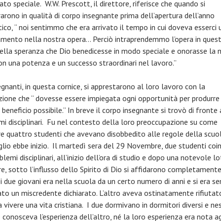
cato speciale. W.W. Prescott, il direttore, riferisce che quando si
rarono in qualità di corpo insegnante prima dell’apertura dell’anno
ico, “ noi sentimmo che era arrivato il tempo in cui doveva esserci 
mento nella nostra opera… Perciò intraprendemmo l’opera in ques
ella speranza che Dio benedicesse in modo speciale e onorasse la 
on una potenza e un successo straordinari nel lavoro.”
egnanti, in questa cornice, si apprestarono al loro lavoro con la
zione che “ dovesse essere impiegata ogni opportunità per produrre 
 beneficio possibile.” In breve il corpo insegnante si trovò di fronte a
mi disciplinari. Fu nel contesto della loro preoccupazione su come
re quattro studenti che avevano disobbedito alle regole della scuo
eglio ebbe inizio. Il martedì sera del 29 Novembre, due studenti coi
blemi disciplinari, all’inizio dell’ora di studio e dopo una notevole l
re, sotto l’influsso dello Spirito di Dio si affidarono completament
i due giovani era nella scuola da un certo numero di anni e si era s
to un miscredente dichiarato. L’altro aveva ostinatamente rifiutat
a vivere una vita cristiana. I due dormivano in dormitori diversi e n
 conosceva l’esperienza dell’altro, né la loro esperienza era nota agl