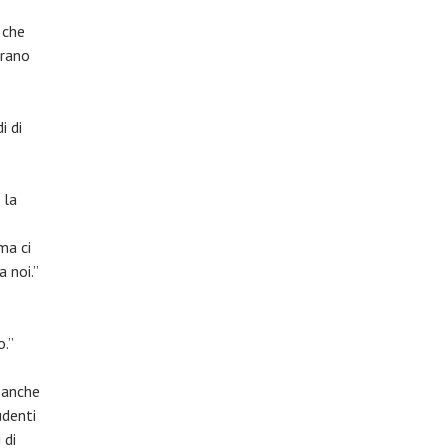
 che
brano
i di
 la
ma ci
 noi.”
.”
k anche
udenti
 di