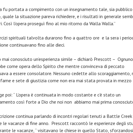
ra fu portata a compimento con un insegnamento tale, sia pubblico
, quale la situazione pareva richiedere, e i risultati in generale sem
i. Così l’opera proseguì fino al mio ritorno da Walla Walla.”
rcizi spirituali talvolta durarono fino a quattro ore e la sera i period
ione continuavano fino alle dieci.
 mai conosciuto un’esperienza simile – dichiarò Prescott – Ognuno
bbe come opera dello Spirito che mentre convinceva di peccato
uava a essere consolatore. Nessuno cedette allo scoraggiamento, 
 fame e sete di giustizia come non era mai stata provata in mezzo a
ge poi: “ L’opera è continuata in modo costante e c’è stato un
amento così forte a Dio che noi non abbiamo mai prima conosciuto
crizione continua parlando di incontri regolari tenuti a Battle Cree
e le vacanze di fine anno. Prescott raccontò le esperienze degli st
rante le vacanze, “ visitavano le chiese in quello Stato, sforzandosi