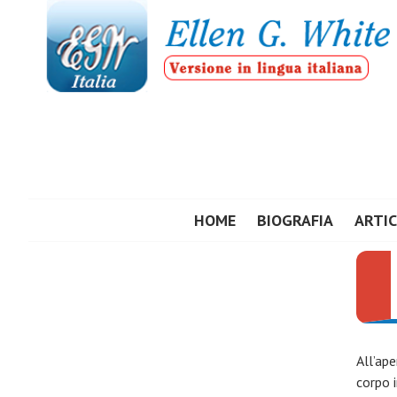
Vai
al
contenuto
ELLEN G. WHIT
HOME
BIOGRAFIA
ARTIC
All’ap
corpo 