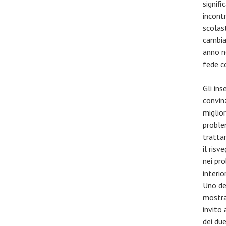
signifi
incont
scolast
cambia
anno n
fede c
Gli ins
convin
miglior
proble
tratta
il risv
nei pro
interio
Uno de
mostra
invito 
dei due