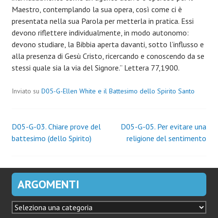
Maestro, contemplando la sua opera, così come ci è
presentata nella sua Parola per metterla in pratica. Essi
devono riflettere individualmente, in modo autonomo:
devono studiare, la Bibbia aperta davanti, sotto l’influsso e
alla presenza di Gesù Cristo, ricercando e conoscendo da se
stessi quale sia la via del Signore.” Lettera 77,1900.
Inviato su
D05-G-Ellen White e il Battesimo dello Spirito Santo
Navigazione
D05-G-03. Chiare prove del
D05-G-05. Per evitare una
battesimo (dello Spirito)
religione del sentimento
articoli
ARGOMENTI
ARGOMENTI