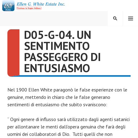
Vai
al
contenuto
MENU
CERCA
D05-G-04. UN
ELLEN G. WHITE ESTATE
SENTIMENTO
INC.
PASSEGGERO DI
ENTUSIASMO
Nel 1900 Ellen White paragonò le false esperienze con le
genuine, mettendo in chiaro che le false generano
sentimenti di entusiasmo che subito svaniscono:
“ Ogni genere di influsso sarà utilizzato dagli agenti satanici
per allontanare le menti dall’opera genuina che farà degli
uomini dei collaboratori di Dio. Tutti quelli che non