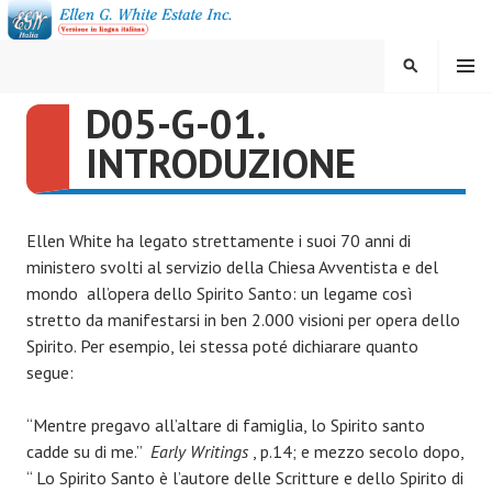
Vai
al
contenuto
MENU
CERCA
D05-G-01.
ELLEN G. WHITE ESTATE
INTRODUZIONE
INC.
Ellen White ha legato strettamente
i suoi 70 anni di
ministero svolti al servizio della Chiesa Avventista e del
mondo all’opera dello Spirito Santo: un legame così
stretto da manifestarsi in ben 2.000 visioni per opera dello
Spirito. Per esempio, lei stessa poté dichiarare quanto
segue:
“Mentre pregavo all’altare di famiglia, lo Spirito santo
cadde su di me.”
Early Writings
, p.14; e mezzo secolo dopo,
“ Lo Spirito Santo è l’autore delle Scritture e dello Spirito di