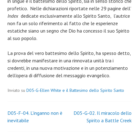
in lingue e il battesimo dello Spirito, sia in senso storico che
profetico. Nelle dichiarazioni riportate nelle 29 pagine dell’
Index
dedicate esclusivamente allo Spirito Santo, l’autrice
non fa un solo riferimento al fatto che le esperienze
estatiche siano un segno che Dio ha concesso il suo Spirito
al suo popolo.
La prova del vero battesimo dello Spirito, ha spesso detto,
si dovrebbe manifestare in una rinnovata unità tra i
credenti, in una nuova motivazione e in un potenziamento
dell’opera di diffusione del messaggio evangelico.
Inviato su
D05-G-Ellen White e il Battesimo dello Spirito Santo
Navigazione
D05-F-04. L’inganno non è
D05-G-02. Il miracolo dello
inevitabile
Spirito a Battle Creek
articoli