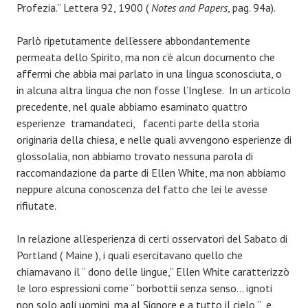
Profezia.” Lettera 92, 1900 (
Notes and Papers
, pag. 94a).
Parlò ripetutamente dell’essere abbondantemente
permeata dello Spirito, ma non c’è alcun documento che
affermi che abbia mai parlato in una lingua sconosciuta, o
in alcuna altra lingua che non fosse l’Inglese. In un articolo
precedente, nel quale abbiamo esaminato quattro
esperienze tramandateci, facenti parte della storia
originaria della chiesa, e nelle quali avvengono esperienze di
glossolalia, non abbiamo trovato nessuna parola di
raccomandazione da parte di Ellen White, ma non abbiamo
neppure alcuna conoscenza del fatto che lei le avesse
rifiutate.
In relazione all’esperienza di certi osservatori del Sabato di
Portland ( Maine ), i quali esercitavano quello che
chiamavano il “ dono delle lingue,” Ellen White caratterizzò
le loro espressioni come “ borbottii senza senso… ignoti
non solo agli uomini, ma al Signore e a tutto il cielo,” e