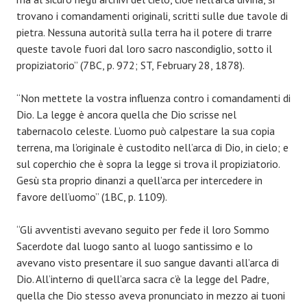
trovano i comandamenti originali, scritti sulle due tavole di
pietra. Nessuna autorità sulla terra ha il potere di trarre
queste tavole fuori dal loro sacro nascondiglio, sotto il
propiziatorio” (7BC, p. 972; ST, February 28, 1878).
“Non mettete la vostra influenza contro i comandamenti di
Dio. La legge è ancora quella che Dio scrisse nel
tabernacolo celeste. L’uomo può calpestare la sua copia
terrena, ma l’originale è custodito nell’arca di Dio, in cielo; e
sul coperchio che è sopra la legge si trova il propiziatorio.
Gesù sta proprio dinanzi a quell’arca per intercedere in
favore dell’uomo” (1BC, p. 1109).
“Gli avventisti avevano seguito per fede il loro Sommo
Sacerdote dal luogo santo al luogo santissimo e lo
avevano visto presentare il suo sangue davanti all’arca di
Dio. All’interno di quell’arca sacra c’è la legge del Padre,
quella che Dio stesso aveva pronunciato in mezzo ai tuoni