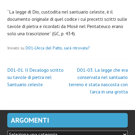
“La legge di Dio, custodita nel santuario celeste, è il
documento originale di quel codice i cui precetti scritti sulle
tavole di pietra e ricordati da Mosè nel Pentateuco erano
solo una trascrizione” (GC, p. 434).
Inviato su
D01-L’Arca del Patto, sarà ritrovata?
Navigazione
D01-01. Il Decalogo scritto
D01-03. La legge che era
su tavole di pietra nel
conservata nel santuario
articoli
Santuario celeste
terreno è stata nascosta con
l’arca in una grotta
ARGOMENTI
ARGOMENTI