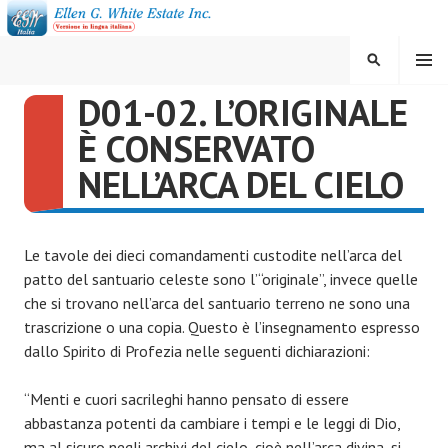
Vai
al
contenuto
MENU
CERCA
D01-02. L’ORIGINALE
ELLEN G. WHITE ESTATE
È CONSERVATO
INC.
NELL’ARCA DEL CIELO
Le tavole dei dieci comandamenti custodite nell’arca del
patto del santuario celeste sono l’“originale”, invece quelle
che si trovano nell’arca del santuario terreno ne sono una
trascrizione o una copia. Questo è l’insegnamento espresso
dallo Spirito di Profezia nelle seguenti dichiarazioni:
“Menti e cuori sacrileghi hanno pensato di essere
abbastanza potenti da cambiare i tempi e le leggi di Dio,
ma al sicuro negli archivi del cielo, cioè nell’arca divina, si