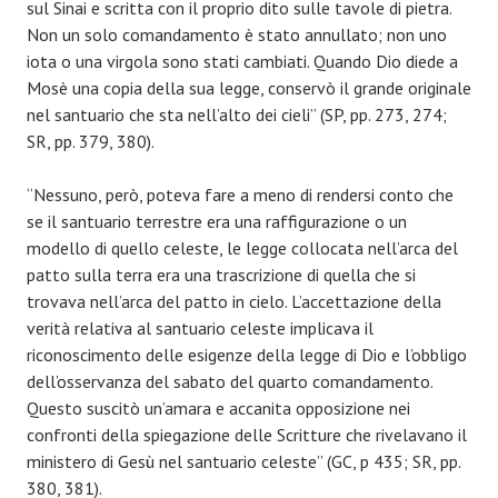
sul Sinai e scritta con il proprio dito sulle tavole di pietra.
Non un solo comandamento è stato annullato; non uno
iota o una virgola sono stati cambiati. Quando Dio diede a
Mosè una copia della sua legge, conservò il grande originale
nel santuario che sta nell’alto dei cieli” (SP, pp. 273, 274;
SR, pp. 379, 380).
“Nessuno, però, poteva fare a meno di rendersi conto che
se il santuario terrestre era una raffigurazione o un
modello di quello celeste, le legge collocata nell’arca del
patto sulla terra era una trascrizione di quella che si
trovava nell’arca del patto in cielo. L’accettazione della
verità relativa al santuario celeste implicava il
riconoscimento delle esigenze della legge di Dio e l’obbligo
dell’osservanza del sabato del quarto comandamento.
Questo suscitò un’amara e accanita opposizione nei
confronti della spiegazione delle Scritture che rivelavano il
ministero di Gesù nel santuario celeste” (GC, p 435; SR, pp.
380, 381).